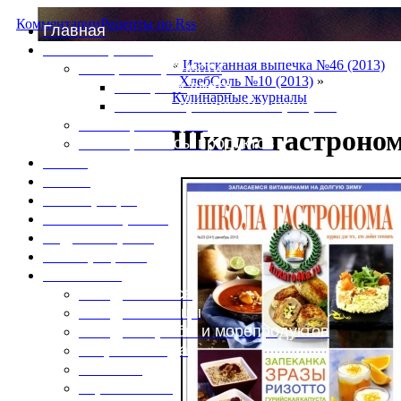
Комментарии
Рецепты по Rss
Главная
Это интересно
«
Изысканная выпечка №46 (2013)
Специи и пряности
ХлебСоль №10 (2013)
»
Специи и диета
Кулинарные журналы
Каталог пряностей и приправ
Таблица калорий
Школа гастроном
Таблица массы продуктов
Войти
Выйти
Регистрация
Забыли пароль?
Задать пароль
Ваш профиль
Фотоменю
Блюда из мяса
Блюда из птицы
Блюда из рыбы и морепродуктов
Вторые блюда
Выпечка
Горяченькое