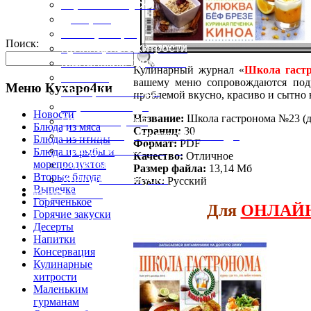
Горячие закуски
Десерты
Консервация
Поиск:
Кулинарные хитрости
Маленьким гурманам
Кулинарный журнал «
Школа гаст
Напитки
вашему меню сопровождаются подр
Меню Кухаро4ки
Овощные блюда
проблемой вкусно, красиво и сытно
Первые блюда
Новости
Название:
Школа гастронома №23 (д
Полевая кухня
Блюда из мяса
Страниц:
30
Постные и диетические блюда
Блюда из птицы
Формат:
PDF
Праздничные блюда
Блюда из рыбы и
Качество:
Отличное
Салаты
морепродуктов
Размер файла:
13,14 Мб
Вторые блюда
Холодные закуски
Язык:
Русский
Выпечка
Карта сайта
Горяченькое
Для
ОНЛАЙ
Горячие закуски
Десерты
Напитки
Консервация
Кулинарные
хитрости
Маленьким
гурманам