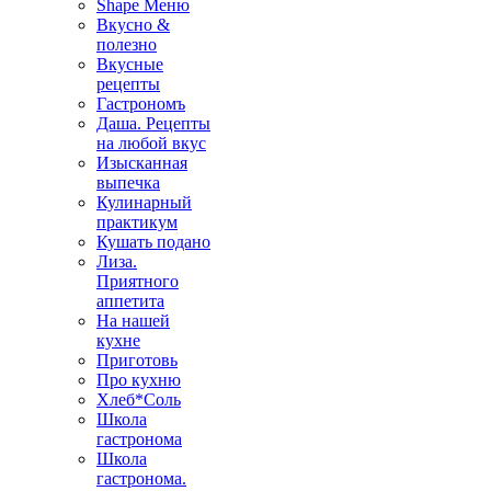
Shape Меню
Вкусно &
полезно
Вкусные
рецепты
Гастрономъ
Даша. Рецепты
на любой вкус
Изысканная
выпечка
Кулинарный
практикум
Кушать подано
Лиза.
Приятного
аппетита
На нашей
кухне
Приготовь
Про кухню
Хлеб*Соль
Школа
гастронома
Школа
гастронома.