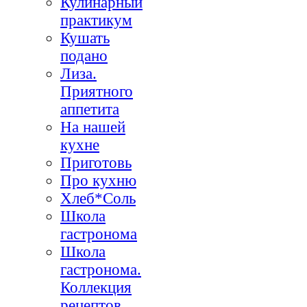
Кулинарный
практикум
Кушать
подано
Лиза.
Приятного
аппетита
На нашей
кухне
Приготовь
Про кухню
Хлеб*Соль
Школа
гастронома
Школа
гастронома.
Коллекция
рецептов