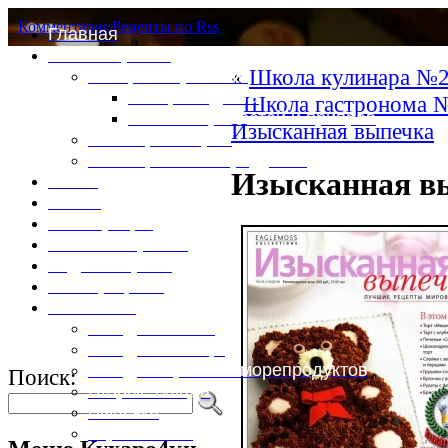
Комментарии
Рецепты по Rss
Главная
Это интересно
«
Школа кулинара №2
Специи и пряности
Специи и диета
Школа гастронома №
Каталог пряностей и приправ
Изысканная выпечка
Таблица калорий
Таблица массы продуктов
Изысканная вы
Войти
Выйти
Регистрация
Забыли пароль?
Задать пароль
Ваш профиль
Фотоменю
Блюда из мяса
Блюда из птицы
Блюда из рыбы и морепродуктов
Поиск:
Вторые блюда
Выпечка
Горяченькое