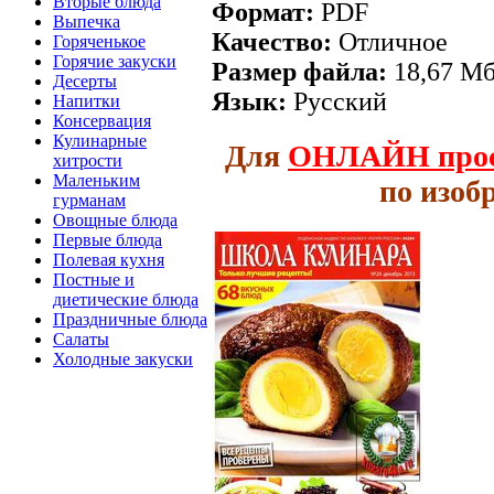
Вторые блюда
Формат:
PDF
Выпечка
Качество:
Отличное
Горяченькое
Горячие закуски
Размер файла:
18,67 М
Десерты
Язык:
Русский
Напитки
Консервация
Кулинарные
Для
ОНЛАЙН
про
хитрости
Маленьким
по изоб
гурманам
Овощные блюда
Первые блюда
Полевая кухня
Постные и
диетические блюда
Праздничные блюда
Салаты
Холодные закуски