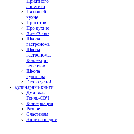
Приятного
аппетита
На нашей
кухне
Приготовь
Про кухню
Хлеб*Соль
Школа
гастронома
Школа
гастронома.
Коллекция
рецептов
Школа
кулинара
Это вкусно!
Кулинарные книги
Духовка-
Гриль-СВЧ
Консервация
Разное
Сластенам
Энциклопедии