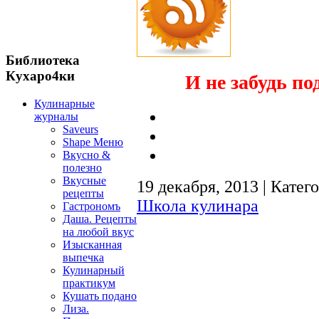
Библиотека
Кухаро4ки
И не забудь по
Кулинарные
журналы
Saveurs
Shape Меню
Вкусно &
полезно
Вкусные
19 декабря, 2013 | Катег
рецепты
Школа кулинара
Гастрономъ
Даша. Рецепты
на любой вкус
Изысканная
выпечка
Кулинарный
практикум
Кушать подано
Лиза.