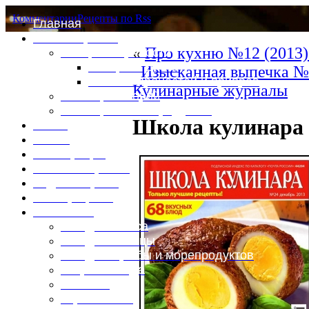
Комментарии
Рецепты по Rss
Главная
Это интересно
«
Про кухню №12 (2013)
Специи и пряности
Специи и диета
Изысканная выпечка №
Каталог пряностей и приправ
Кулинарные журналы
Таблица калорий
Таблица массы продуктов
Школа кулинара 
Войти
Выйти
Регистрация
Забыли пароль?
Задать пароль
Ваш профиль
Фотоменю
Блюда из мяса
Блюда из птицы
Блюда из рыбы и морепродуктов
Вторые блюда
Выпечка
Горяченькое