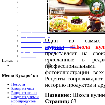
Горячие закуски
Десерты
Консервация
Кулинарные хитрости
Маленьким гурманам
Напитки
Овощные блюда
Первые блюда
Один из самых
Полевая кухня
Постные и диетические блюда
журнал
«
Школа кул
Праздничные блюда
представляет на сво
Салаты
присланные в редак
Холодные закуски
Поиск:
профессиональными
Карта сайта
фотоиллюстрации вс
Меню Кухаро4ки
Рецепты сопровождают п
историю продуктов и др
Новости
Блюда из мяса
Блюда из птицы
Название:
Школа кулина
Блюда из рыбы и
Страниц:
63
морепродуктов