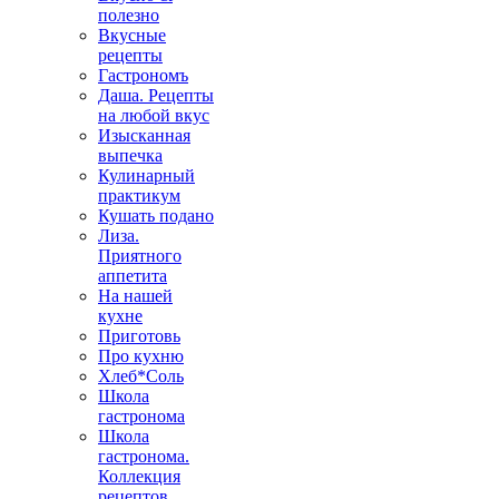
полезно
Вкусные
рецепты
Гастрономъ
Даша. Рецепты
на любой вкус
Изысканная
выпечка
Кулинарный
практикум
Кушать подано
Лиза.
Приятного
аппетита
На нашей
кухне
Приготовь
Про кухню
Хлеб*Соль
Школа
гастронома
Школа
гастронома.
Коллекция
рецептов