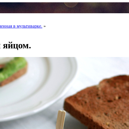
енная в мультиварке.
»
 яйцом.