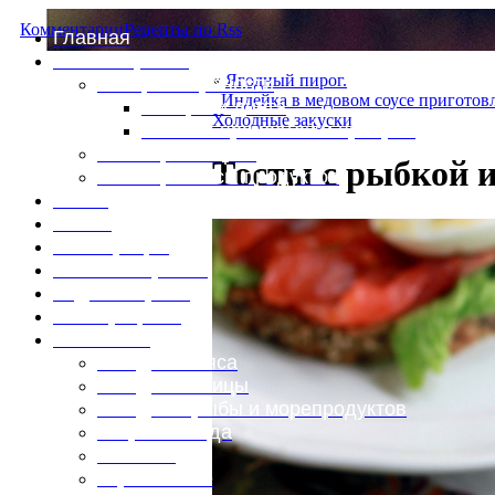
Комментарии
Рецепты по Rss
Главная
Это интересно
«
Ягодный пирог.
Специи и пряности
Индейка в медовом соусе приготовл
Специи и диета
Холодные закуски
Каталог пряностей и приправ
Таблица калорий
Тосты с рыбкой и
Таблица массы продуктов
Войти
Выйти
Регистрация
Забыли пароль?
Задать пароль
Ваш профиль
Фотоменю
Блюда из мяса
Блюда из птицы
Блюда из рыбы и морепродуктов
Вторые блюда
Выпечка
Горяченькое