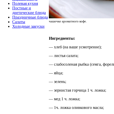
Полевая кухня
Постные и
диетические блюда
Праздничные блюда
чашечке ароматного кофе.
Салаты
Холодные закуски
Ингредиенты:
— хлеб (на ваше усмотрение);
— листья салата;
— слабосоленая рыбка (семга, форель
— яйца;
— зелень;
— зернистая горчица 1 ч. ложка;
— мед 1 ч. ложка;
— 1ч. ложка оливкового масла;