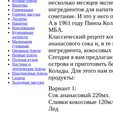
Вторые блюда
несколько месяцев эксп
Выпечка
ингредиентов для напитк
Горяченькое
Горячие закуски
сочетание. И это у него
Десерты
А в 1961 году Пиноа Кол
Напитки
Консервация
МБА.
Кулинарные
Классический рецепт ко
хитрости
Маленьким
ананасового сока и, в те
гурманам
ингредиента, кокосовых 
Овощные блюда
Первые блюда
Сегодня я вам предлага
Полевая кухня
острова и приготовить 
Постные и
диетические блюда
Колады. Для этого нам 
Праздничные блюда
продукты:
Салаты
Холодные закуски
Вариант 1:
Сок ананасовый 220мл.
Сливки кокосовые 120мл
Лед