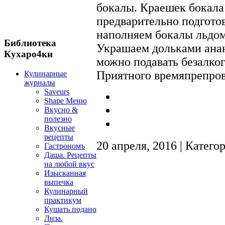
бокалы. Краешек бокала 
предварительно подгото
наполняем бокалы льдом
Библиотека
Украшаем дольками анан
Кухаро4ки
можно подавать безалко
Приятного времяпрепро
Кулинарные
журналы
Saveurs
Shape Меню
Вкусно &
полезно
Вкусные
рецепты
20 апреля, 2016 | Катего
Гастрономъ
Даша. Рецепты
на любой вкус
Изысканная
выпечка
Кулинарный
практикум
Кушать подано
Лиза.