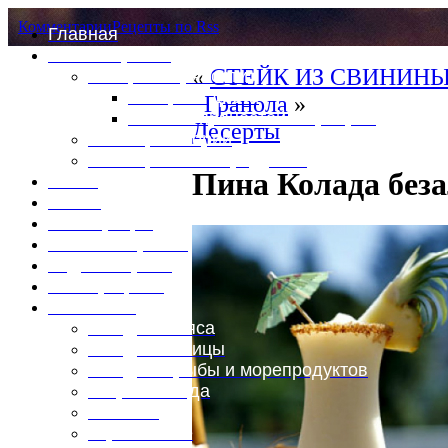
Комментарии
Рецепты по Rss
Главная
Это интересно
«
СТЕЙК ИЗ СВИНИНЫ
Специи и пряности
Специи и диета
Гранола
»
Каталог пряностей и приправ
Десерты
Таблица калорий
Таблица массы продуктов
Пина Колада без
Войти
Выйти
Регистрация
Забыли пароль?
Задать пароль
Ваш профиль
Фотоменю
Блюда из мяса
Блюда из птицы
Блюда из рыбы и морепродуктов
Вторые блюда
Выпечка
Горяченькое