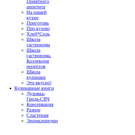
Приятного
аппетита
На нашей
кухне
Приготовь
Про кухню
Хлеб*Соль
Школа
гастронома
Школа
гастронома.
Коллекция
рецептов
Школа
кулинара
Это вкусно!
Кулинарные книги
Духовка-
Гриль-СВЧ
Консервация
Разное
Сластенам
Энциклопедии