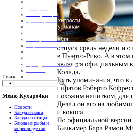
Горячие закуски
Десерты
Консервация
Кулинарные хитрости
Маленьким гурманам
Напитки
Овощные блюда
Первые блюда
отпуск средь недели и о
Полевая кухня
в Пуэрто-Рико. А в этом
Постные и диетические блюда
является официальным к
Праздничные блюда
Салаты
Колада.
Холодные закуски
Поиск:
Есть упоминания, что в 
Карта сайта
пиратов Роберто Кофрес
похожим напитком, для п
Меню Кухаро4ки
Делал он его из любимог
Новости
и кокоса.
Блюда из мяса
Блюда из птицы
По официальной версии 
Блюда из рыбы и
Бичкамер Бара Рамон Ма
морепродуктов