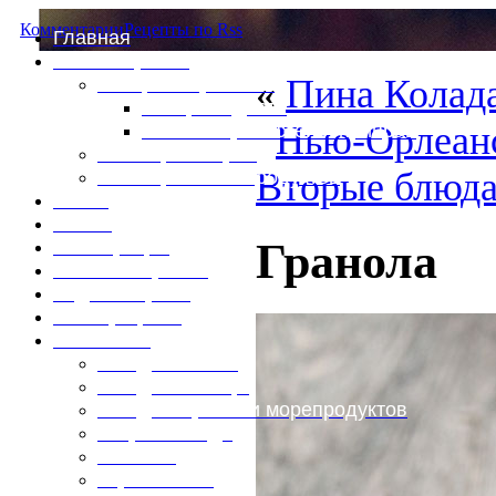
Комментарии
Рецепты по Rss
Главная
Это интересно
«
Пина Колада
Специи и пряности
Специи и диета
Нью-Орлеан
Каталог пряностей и приправ
Таблица калорий
Вторые блюд
Таблица массы продуктов
Войти
Выйти
Гранола
Регистрация
Забыли пароль?
Задать пароль
Ваш профиль
Фотоменю
Блюда из мяса
Блюда из птицы
Блюда из рыбы и морепродуктов
Вторые блюда
Выпечка
Горяченькое