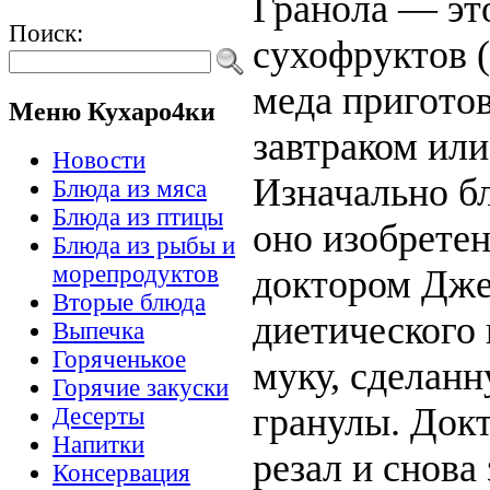
Гранола — это
Поиск:
сухофруктов (
меда приготов
Меню Кухаро4ки
завтраком или
Новости
Изначально б
Блюда из мяса
Блюда из птицы
оно изобретен
Блюда из рыбы и
морепродуктов
доктором Дже
Вторые блюда
диетического 
Выпечка
Горяченькое
муку, сделанн
Горячие закуски
гранулы. Докт
Десерты
Напитки
резал и снова
Консервация