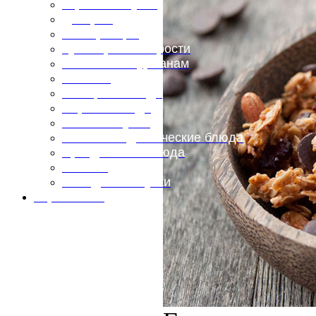
Горячие закуски
Десерты
Консервация
Кулинарные хитрости
Маленьким гурманам
Напитки
Овощные блюда
Первые блюда
Полевая кухня
Постные и диетические блюда
Праздничные блюда
Салаты
Холодные закуски
Карта сайта