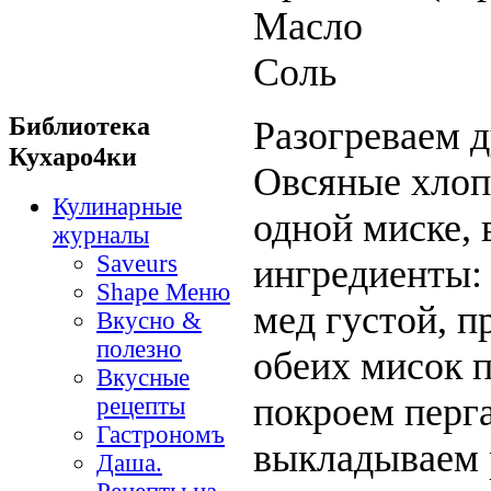
Масло
Соль
Библиотека
Разогреваем 
Кухаро4ки
Овсяные хлоп
Кулинарные
одной миске,
журналы
Saveurs
ингредиенты: 
Shape Меню
мед густой, п
Вкусно &
полезно
обеих мисок 
Вкусные
покроем перг
рецепты
Гастрономъ
выкладываем 
Даша.