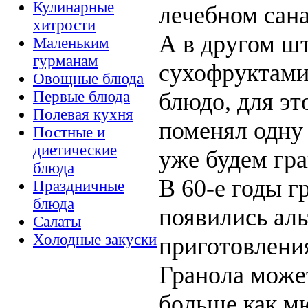
Кулинарные
лечебном сан
хитрости
А в другом шт
Маленьким
гурманам
сухофруктами 
Овощные блюда
блюдо, для эт
Первые блюда
Полевая кухня
поменял одну 
Постные и
диетические
уже будем гра
блюда
В 60-е годы г
Праздничные
блюда
появились ал
Салаты
Холодные закуски
приготовлени
Гранола может
больше как мю