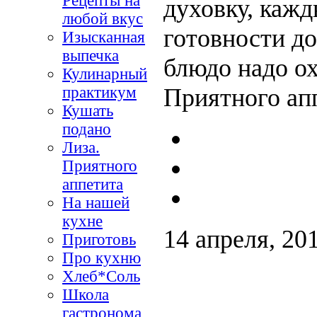
Рецепты на
духовку, кажд
любой вкус
готовности д
Изысканная
выпечка
блюдо надо ох
Кулинарный
практикум
Приятного ап
Кушать
подано
Лиза.
Приятного
аппетита
На нашей
кухне
14 апреля, 20
Приготовь
Про кухню
Хлеб*Соль
Школа
гастронома