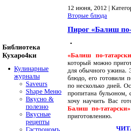
12 июня, 2012 | Катег
Вторые блюда
Пирог «Балиш по-
Библиотека
Кухаро4ки
«Балиш по-татарск
который можно пригот
Кулинарные
для обычного ужина. 
журналы
блюдо, его готовили 
Saveurs
по несколько дней. О
Shape Меню
пропитана бульоном, 
Вкусно &
хочу научить Вас гот
полезно
Балиш по-татарски
Вкусные
приготовлению.
рецепты
ЧИТ
Гастрономъ