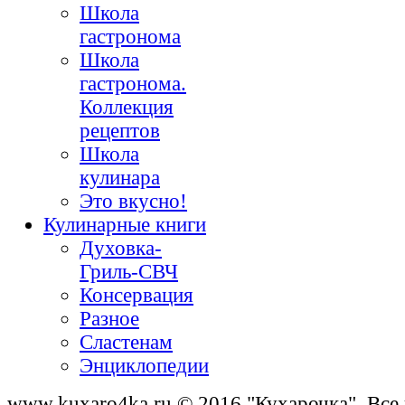
Школа
гастронома
Школа
гастронома.
Коллекция
рецептов
Школа
кулинара
Это вкусно!
Кулинарные книги
Духовка-
Гриль-СВЧ
Консервация
Разное
Сластенам
Энциклопедии
www.kuxaro4ka.ru © 2016 "Кухарочка", Все