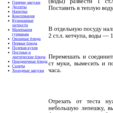
(воды) развести 1 ст
Горячие закуски
Поставить в теплую воду
Десерты
Напитки
Консервация
Кулинарные
хитрости
В отдельную посуду налит
Маленьким
гурманам
2 ст.л. кетчупа, воды — 1
Овощные блюда
Первые блюда
Полевая кухня
Постные и
Перемешать и соедини
диетические блюда
Праздничные блюда
ст муки, вымесить и по
Салаты
часа.
Холодные закуски
Отрезать от теста ну
небольшую лепешку, в