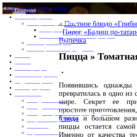
Комментарии
Рецепты по Rss
Главная
Это интересно
«
Постное блюдо «Грибн
Специи и пряности
Специи и диета
Пирог «Балиш по-татар
Каталог пряностей и приправ
Выпечка
Таблица калорий
Таблица массы продуктов
Пицца » Томатная
Войти
Выйти
Регистрация
Забыли пароль?
Задать пароль
Появившись однажды 
Ваш профиль
превратилась в одно из
Фотоменю
Блюда из мяса
мире. Секрет ее при
Блюда из птицы
простоте приготовления,
Блюда из рыбы и морепродуктов
блюда
и большом разно
Вторые блюда
пиццы остается самой
Выпечка
Горяченькое
Именно от качества те