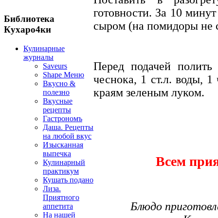
готовности. За 10 мину
Библиотека
сыром (на помидоры не 
Кухаро4ки
Кулинарные
журналы
Перед подачей полить
Saveurs
Shape Меню
чеснока, 1 ст.л. воды, 1
Вкусно &
краям зеленым луком.
полезно
Вкусные
рецепты
Гастрономъ
Даша. Рецепты
на любой вкус
Изысканная
выпечка
Всем прия
Кулинарный
практикум
Кушать подано
Лиза.
Приятного
Блюдо приготовл
аппетита
На нашей