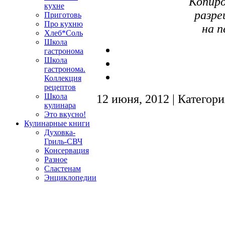
Копиро
кухне
разре
Приготовь
Про кухню
на п
Хлеб*Соль
Школа
гастронома
Школа
гастронома.
Коллекция
рецептов
Школа
12 июня, 2012 | Категор
кулинара
Это вкусно!
Кулинарные книги
Духовка-
Гриль-СВЧ
Консервация
Разное
Сластенам
Энциклопедии