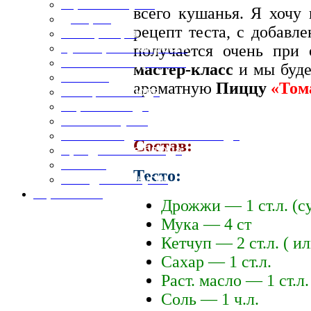
Горячие закуски
всего кушанья. Я хочу
Десерты
рецепт теста, с добавл
Консервация
Кулинарные хитрости
получается очень при
Маленьким гурманам
мастер-класс
и мы буде
Напитки
ароматную
Пиццу
«Том
Овощные блюда
Первые блюда
Полевая кухня
Постные и диетические блюда
Состав:
Праздничные блюда
Салаты
Тесто:
Холодные закуски
Карта сайта
Дрожжи — 1 ст.л. (су
Мука — 4 ст
Кетчуп — 2 ст.л. ( или
Сахар — 1 ст.л.
Раст. масло — 1 ст.л.
Соль — 1 ч.л.