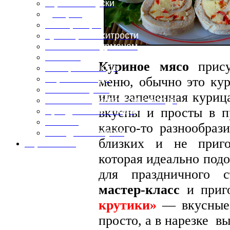
Горячие закуски
Десерты
Консервация
Кулинарные хитрости
Маленьким гурманам
Напитки
Куриное мясо
прису
Овощные блюда
Первые блюда
меню, обычно это кур
Полевая кухня
или запеченная курица
Постные и диетические блюда
вкусны и просты в пр
Праздничные блюда
Салаты
какого-то разнообраз
Холодные закуски
близких и не приг
Карта сайта
которая идеально подо
для праздничного 
мастер-класс
и приго
крутики»
— вкусные 
просто, а в нарезке в