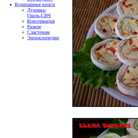
Кулинарные книги
Духовка-
Гриль-СВЧ
Консервация
Разное
Сластенам
Энциклопедии