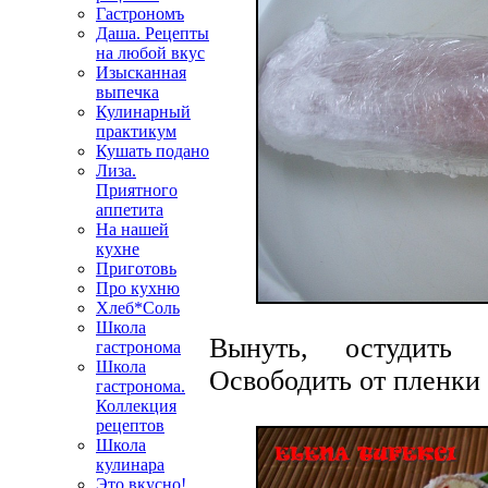
Гастрономъ
Даша. Рецепты
на любой вкус
Изысканная
выпечка
Кулинарный
практикум
Кушать подано
Лиза.
Приятного
аппетита
На нашей
кухне
Приготовь
Про кухню
Хлеб*Соль
Школа
Вынуть, остудить
гастронома
Школа
Освободить от пленки 
гастронома.
Коллекция
рецептов
Школа
кулинара
Это вкусно!