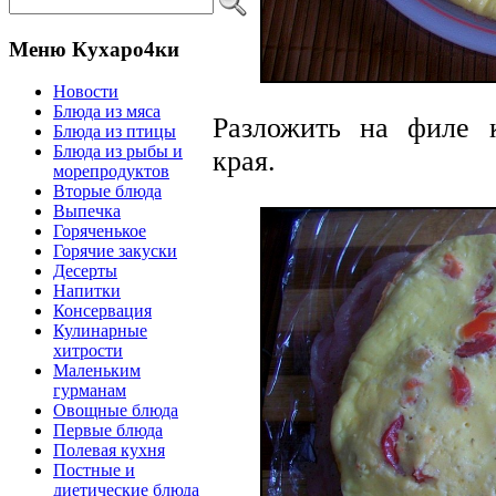
Меню Кухаро4ки
Новости
Блюда из мяса
Разложить на филе 
Блюда из птицы
Блюда из рыбы и
края.
морепродуктов
Вторые блюда
Выпечка
Горяченькое
Горячие закуски
Десерты
Напитки
Консервация
Кулинарные
хитрости
Маленьким
гурманам
Овощные блюда
Первые блюда
Полевая кухня
Постные и
диетические блюда