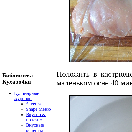
Положить в кастрюлю
Библиотека
маленьком огне 40 мин
Кухаро4ки
Кулинарные
журналы
Saveurs
Shape Меню
Вкусно &
полезно
Вкусные
рецепты