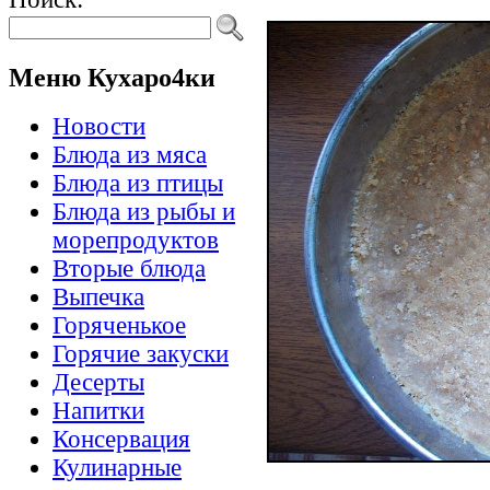
Меню Кухаро4ки
Новости
Блюда из мяса
Блюда из птицы
Блюда из рыбы и
морепродуктов
Вторые блюда
Выпечка
Горяченькое
Горячие закуски
Десерты
Напитки
Консервация
Кулинарные