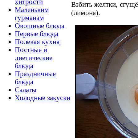
хитрости
Взбить желтки, сгущё
Маленьким
(лимона).
гурманам
Овощные блюда
Первые блюда
Полевая кухня
Постные и
диетические
блюда
Праздничные
блюда
Салаты
Холодные закуски