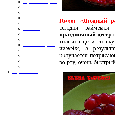
Горячие закуски
Десерты
Консервация
Кулинарные хитрости
Пирог «Ягодный р
Маленьким гурманам
сегодня займемс
Напитки
праздничный десерт
Овощные блюда
Первые блюда
только еще и со вку
Полевая кухня
чизкейк, а результ
Постные и диетические блюда
получается потрясаю
Праздничные блюда
Салаты
во рту, очень быстрый
Холодные закуски
Карта сайта