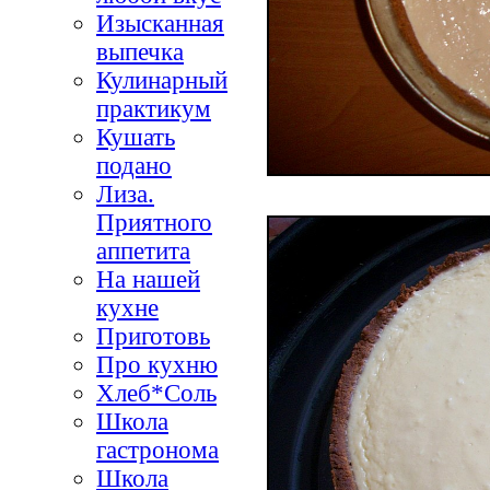
Изысканная
выпечка
Кулинарный
практикум
Кушать
подано
Лиза.
Приятного
аппетита
На нашей
кухне
Приготовь
Про кухню
Хлеб*Соль
Школа
гастронома
Школа