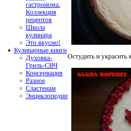
гастронома.
Коллекция
рецептов
Школа
кулинара
Это вкусно!
Кулинарные книги
Остудить и украсить 
Духовка-
Гриль-СВЧ
Консервация
Разное
Сластенам
Энциклопедии