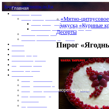
Комментарии
Рецепты по Rss
Главная
Это интересно
«
«Мятно-цитрусовое
Специи и пряности
Специи и диета
Закуска «Куриные к
Каталог пряностей и приправ
Десерты
Таблица калорий
Таблица массы продуктов
Пирог «Ягодны
Войти
Выйти
Регистрация
Забыли пароль?
Задать пароль
Ваш профиль
Фотоменю
Блюда из мяса
Блюда из птицы
Блюда из рыбы и морепродуктов
Вторые блюда
Выпечка
Горяченькое