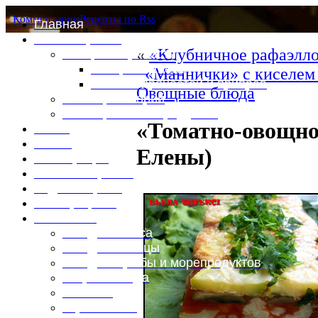
Комментарии
Рецепты по Rss
Главная
Это интересно
«
«Клубничное рафаэлло
Специи и пряности
Специи и диета
«Маннички» с киселем
Каталог пряностей и приправ
Овощные блюда
Таблица калорий
Таблица массы продуктов
«Томатно-овощно
Войти
Выйти
Елены)
Регистрация
Забыли пароль?
Задать пароль
Ваш профиль
Фотоменю
Блюда из мяса
Блюда из птицы
Блюда из рыбы и морепродуктов
Вторые блюда
Выпечка
Горяченькое