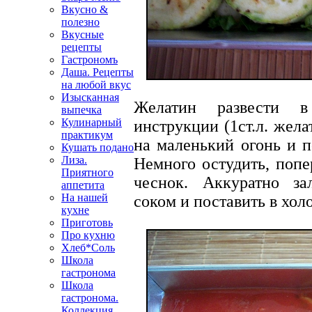
Вкусно &
полезно
Вкусные
рецепты
Гастрономъ
Даша. Рецепты
на любой вкус
Изысканная
Желатин развести в
выпечка
Кулинарный
инструкции (1ст.л. жела
практикум
на маленький огонь и п
Кушать подано
Лиза.
Немного остудить, попе
Приятного
чеснок. Аккуратно з
аппетита
На нашей
соком и поставить в хол
кухне
Приготовь
Про кухню
Хлеб*Соль
Школа
гастронома
Школа
гастронома.
Коллекция