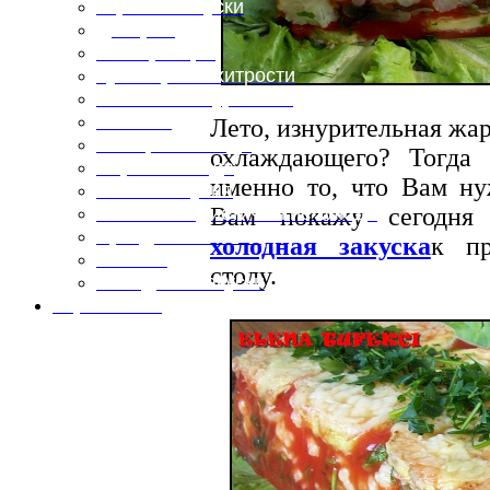
Горячие закуски
Десерты
Консервация
Кулинарные хитрости
Маленьким гурманам
Напитки
Лето, изнурительная жар
Овощные блюда
охлаждающего? Тогд
Первые блюда
именно то, что Вам ну
Полевая кухня
Вам покажу сегодн
Постные и диетические блюда
Праздничные блюда
холодная закуска
к пр
Салаты
столу.
Холодные закуски
Карта сайта