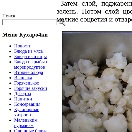
Затем слой, поджарен
зелень. Потом слой цв
Поиск:
мелкие соцветия и отвар
Меню Кухаро4ки
Новости
Блюда из мяса
Блюда из птицы
Блюда из рыбы и
морепродуктов
Вторые блюда
Выпечка
Горяченькое
Горячие закуски
Десерты
Напитки
Консервация
Кулинарные
хитрости
Маленьким
гурманам
Овощные блюда