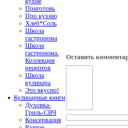
кухне
Приготовь
Про кухню
Хлеб*Соль
Школа
гастронома
Школа
гастронома.
Оставить коммента
Коллекция
рецептов
Школа
кулинара
Это вкусно!
Кулинарные книги
Духовка-
Гриль-СВЧ
Консервация
Разное