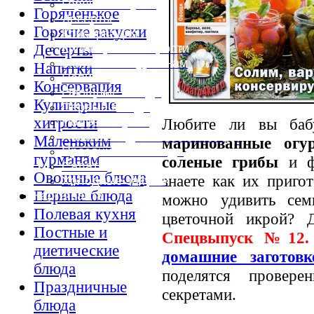
Горячие закуски
Горяченькое
Десерты
Горячие закуски
Консервация
Кулинарные хитрости
Десерты
Маленьким гурманам
Напитки
Напитки
Консервация
Овощные блюда
Кулинарные
Первые блюда
хитрости
Любите ли вы ба
Полевая кухня
Постные и диетические блюда
Маленьким
маринованные огу
Праздничные блюда
гурманам
соленые грибы
и фа
Салаты
Овощные блюда
знаете как их пригот
Холодные закуски
Первые блюда
Карта сайта
можно удивить сем
Полевая кухня
цветочной икрой? 
Постные и
Спецвыпуск №12. 
диетические
домашние заготов
блюда
поделятся провер
Праздничные
секретами.
блюда