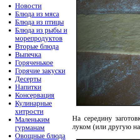
Новости
Блюда из мяса
Блюда из птицы
Блюда из рыбы и
морепродуктов
Вторые блюда
Выпечка
Горяченькое
Горячие закуски
Десерты
Напитки
Консервация
Кулинарные
хитрости
На середину загото
Маленьким
луком (или другую на
гурманам
Овощные блюда