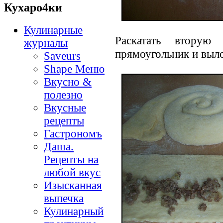
Кухаро4ки
Кулинарные
Раскатать вторую
журналы
прямоугольник и выло
Saveurs
Shape Меню
Вкусно &
полезно
Вкусные
рецепты
Гастрономъ
Даша.
Рецепты на
любой вкус
Изысканная
выпечка
Кулинарный