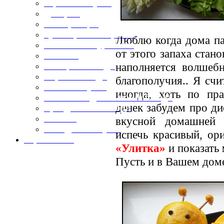
Горячие закуски
Десерты
Консервация
Кулинарные хитрости
Люблю когда дома па
Маленьким гурманам
от этого запаха стан
Напитки
наполняется волшеб
Овощные блюда
Первые блюда
благополучия.. Я сч
Полевая кухня
иногда, хоть по пр
Постные и диетические блюда
денек забудем про ди
Праздничные блюда
Салаты
вкусной домашне
Холодные закуски
испечь красивый, о
Карта сайта
«Улитка»
и показать
Пусть и в Вашем дом