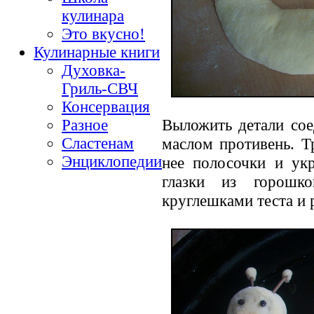
кулинара
Это вкусно!
Кулинарные книги
Духовка-
Гриль-СВЧ
Консервация
Выложить детали сое
Разное
Сластенам
маслом противень. Тр
Энциклопедии
нее полосочки и укр
глазки из горошк
круглешками теста и 