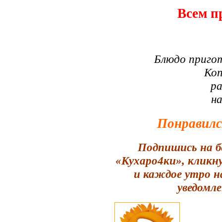
Всем п
Блюдо приго
Коп
ра
н
Понравилс
Подпишись на б
«Кухаро4ки», кликн
и каждое утро н
уведомле