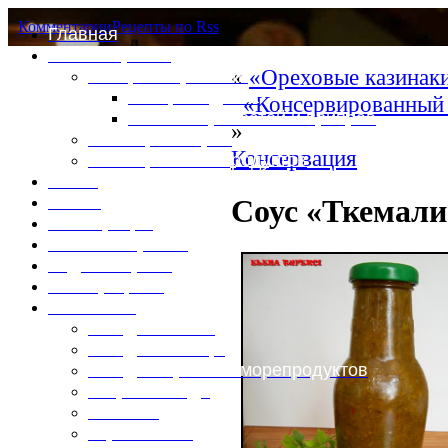
Комментарии
Рецепты по Rss
Главная
Это интересно
«
«Ореховые казинак
Специи и пряности
Специи и диета
«Консервированный 
Каталог пряностей и приправ
»
Таблица калорий
Консервация
Таблица массы продуктов
Войти
Выйти
Соус «Ткемали
Регистрация
Забыли пароль?
Задать пароль
Ваш профиль
Фотоменю
Блюда из мяса
Блюда из птицы
Блюда из рыбы и морепродуктов
Вторые блюда
Выпечка
Горяченькое