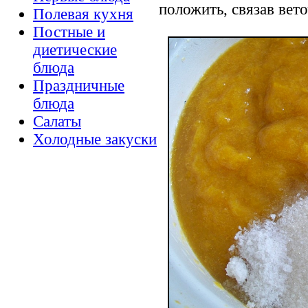
положить, связав вет
Полевая кухня
Постные и
диетические
блюда
Праздничные
блюда
Салаты
Холодные закуски