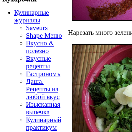
Кулинарные
журналы
Saveurs
Нарезать много зелени
Shape Меню
Вкусно &
полезно
Вкусные
рецепты
Гастрономъ
Даша.
Рецепты на
любой вкус
Изысканная
выпечка
Кулинарный
практикум