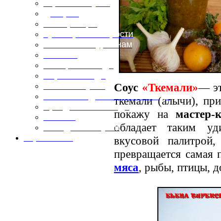
Горячие закуски
Десерты
Консервация
Кулинарные хитрости
Маленьким гурманам
Напитки
Овощные блюда
Первые блюда
Соус
«Ткемали»
— э
Полевая кухня
Постные и диетические блюда
ткемали (алычи), пр
Праздничные блюда
покажу на
мастер-к
Салаты
обладает таким уд
Холодные закуски
Карта сайта
вкусовой палитрой
превращается самая 
мяса
, рыбы, птицы, 