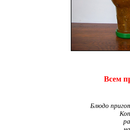
Всем п
Блюдо приго
Коп
ра
н