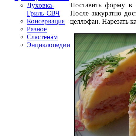
Поставить форму в х
Духовка-
После аккуратно дос
Гриль-СВЧ
Консервация
целлофан. Нарезать к
Разное
Сластенам
Энциклопедии