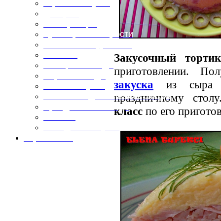
Горячие закуски
Десерты
Консервация
Кулинарные хитрости
Маленьким гурманам
Напитки
Закусочный торт
Овощные блюда
приготовлении. По
Первые блюда
закуска
из сыра и
Полевая кухня
праздничному стол
Постные и диетические блюда
Праздничные блюда
класс
по его пригото
Салаты
Холодные закуски
Карта сайта