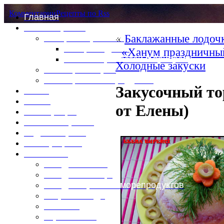
Комментарии
Рецепты по Rss
Главная
Это интересно
«
Баклажанные лодоч
Специи и пряности
Специи и диета
«Ханум праздничны
Каталог пряностей и приправ
Холодные закуски
Таблица калорий
Таблица массы продуктов
Закусочный т
Войти
Выйти
от Елены)
Регистрация
Забыли пароль?
Задать пароль
Ваш профиль
Фотоменю
Блюда из мяса
Блюда из птицы
Блюда из рыбы и морепродуктов
Вторые блюда
Выпечка
Горяченькое