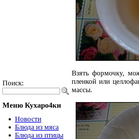
Взять формочку, мож
пленкой или целлофа
Поиск:
массы.
Меню Кухаро4ки
Новости
Блюда из мяса
Блюда из птицы