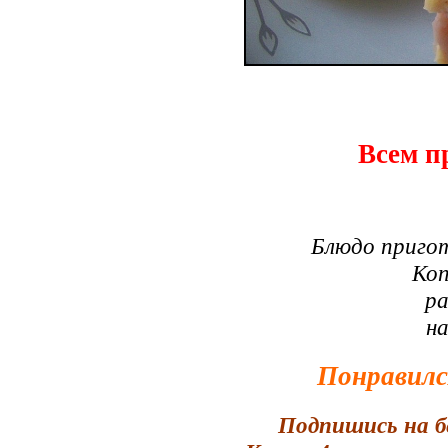
Всем п
Блюдо приго
Коп
ра
н
Понравилс
Подпишись на б