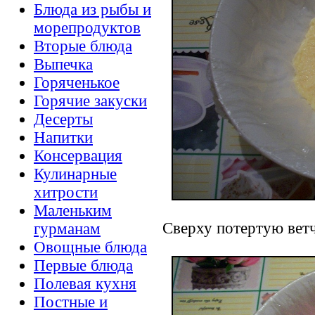
Блюда из рыбы и
морепродуктов
Вторые блюда
Выпечка
Горяченькое
Горячие закуски
Десерты
Напитки
Консервация
Кулинарные
хитрости
Маленьким
Сверху потертую ветч
гурманам
Овощные блюда
Первые блюда
Полевая кухня
Постные и