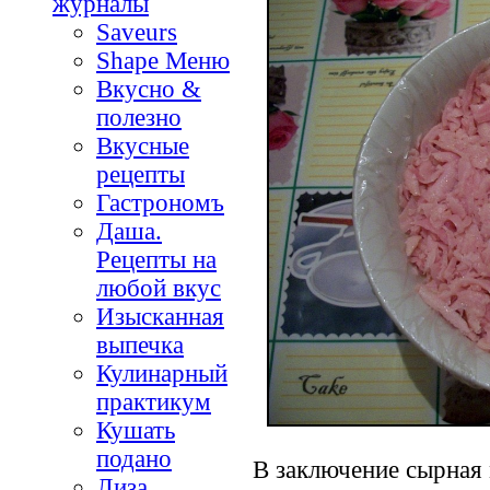
журналы
Saveurs
Shape Меню
Вкусно &
полезно
Вкусные
рецепты
Гастрономъ
Даша.
Рецепты на
любой вкус
Изысканная
выпечка
Кулинарный
практикум
Кушать
подано
В заключение сырная 
Лиза.