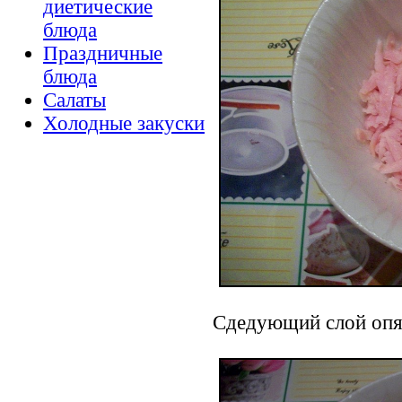
диетические
блюда
Праздничные
блюда
Салаты
Холодные закуски
Сдедующий слой опят