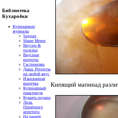
Библиотека
Кухаро4ки
Кулинарные
журналы
Saveurs
Shape Меню
Вкусно &
полезно
Вкусные
рецепты
Гастрономъ
Даша. Рецепты
на любой вкус
Изысканная
выпечка
Кипящий мапинад разлит
Кулинарный
практикум
Кушать подано
Лиза.
Приятного
аппетита
На нашей