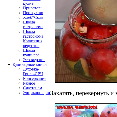
кухне
Приготовь
Про кухню
Хлеб*Соль
Школа
гастронома
Школа
гастронома.
Коллекция
рецептов
Школа
кулинара
Это вкусно!
Кулинарные книги
Духовка-
Гриль-СВЧ
Консервация
Разное
Сластенам
Закатать, перевернуть и 
Энциклопедии