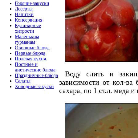
Горячие закуски
Десерты
Напитки
Консервация
Кулинарные
хитрости
Маленьким
гурманам
Овощные блюда
Первые блюда
Полевая кухня
Постные и
диетические блюда
Воду слить и закипя
Праздничные блюда
зависимости от кол-ва 
Салаты
Холодные закуски
сахара, по 1 ст.л. меда и 