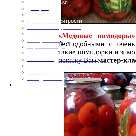
Горячие закуски
Десерты
Консервация
Кулинарные хитрости
Маленьким гурманам
Напитки
«Медовые помидоры»
Овощные блюда
бесподобными с очень
Первые блюда
такие помидорки и зим
Полевая кухня
покажу Вам
мастер-кла
Постные и диетические блюда
Праздничные блюда
Салаты
Холодные закуски
Карта сайта