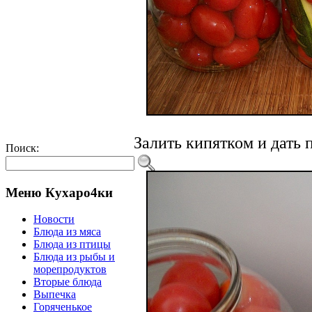
Залить кипятком и дать 
Поиск:
Меню Кухаро4ки
Новости
Блюда из мяса
Блюда из птицы
Блюда из рыбы и
морепродуктов
Вторые блюда
Выпечка
Горяченькое