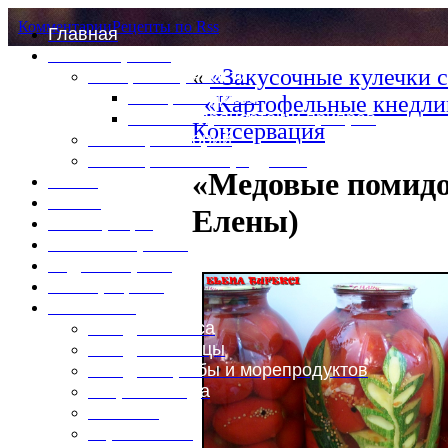
Комментарии
Рецепты по Rss
Главная
Это интересно
«
«Закусочные кулечки 
Специи и пряности
Специи и диета
«Картофельные кнедли
Каталог пряностей и приправ
Консервация
Таблица калорий
Таблица массы продуктов
«Медовые помидо
Войти
Выйти
Елены)
Регистрация
Забыли пароль?
Задать пароль
Ваш профиль
Фотоменю
Блюда из мяса
Блюда из птицы
Блюда из рыбы и морепродуктов
Вторые блюда
Выпечка
Горяченькое