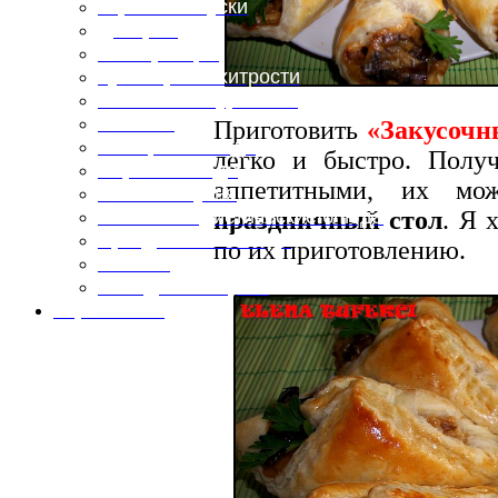
Горячие закуски
Десерты
Консервация
Кулинарные хитрости
Маленьким гурманам
Напитки
Приготовить
«Закусочн
Овощные блюда
легко и быстро. Полу
Первые блюда
аппетитными, их мо
Полевая кухня
праздничный стол
. Я 
Постные и диетические блюда
Праздничные блюда
по их приготовлению.
Салаты
Холодные закуски
Карта сайта