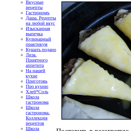
Вкусные
рецепты
Гастрономъ
Даша. Рецепты
на любой вкус
Изысканная
выпечка
Кулинарный
практикум
Кушать подано
Лиза.
Приятного
аппетита
На нашей
кухне
Приготовь
Про кухню
Хлеб*Соль
Школа
гастронома
Школа
гастронома.
Коллекция
рецептов
Школа
Поставить в разогретую