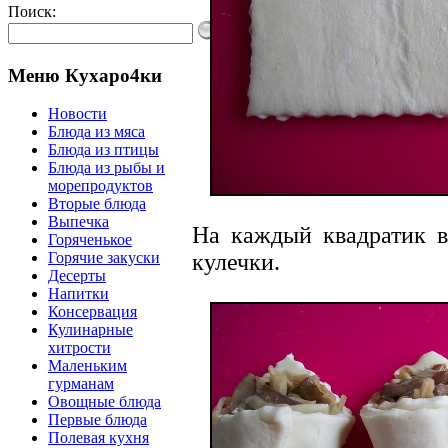
Поиск:
Меню Кухаро4ки
Новости
Блюда из мяса
Блюда из птицы
Блюда из рыбы и
морепродуктов
Вторые блюда
Выпечка
На каждый квадратик в
Горяченькое
кулечки.
Горячие закуски
Десерты
Напитки
Консервация
Кулинарные
хитрости
Маленьким
гурманам
Овощные блюда
Первые блюда
Полевая кухня