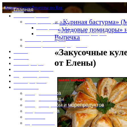
Комментарии
Рецепты по Rss
Главная
Это интересно
«
«Куриная бастурма» (
Специи и пряности
Специи и диета
«Медовые помидоры» н
Каталог пряностей и приправ
Выпечка
Таблица калорий
Таблица массы продуктов
«Закусочные кул
Войти
Выйти
от Елены)
Регистрация
Забыли пароль?
Задать пароль
Ваш профиль
Фотоменю
Блюда из мяса
Блюда из птицы
Блюда из рыбы и морепродуктов
Вторые блюда
Выпечка
Горяченькое