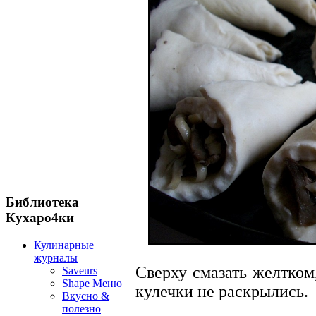
Библиотека
Кухаро4ки
Кулинарные
журналы
Сверху смазать желтком
Saveurs
Shape Меню
кулечки не раскрылись.
Вкусно &
полезно