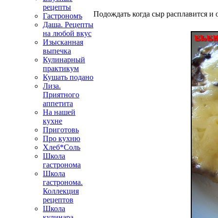
рецепты
Подождать когда сыр расплавится и
Гастрономъ
Даша. Рецепты
на любой вкус
Изысканная
выпечка
Кулинарный
практикум
Кушать подано
Лиза.
Приятного
аппетита
На нашей
кухне
Приготовь
Про кухню
Хлеб*Соль
Школа
гастронома
Школа
гастронома.
Коллекция
рецептов
Школа
кулинара