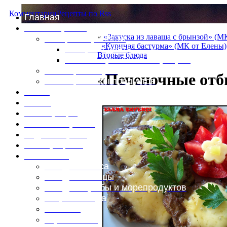
Комментарии
Рецепты по Rss
Главная
Это интересно
«
«Закуска из лаваша с брынзой» (М
Специи и пряности
«Куриная бастурма» (МК от Елены)
Специи и диета
Вторые блюда
Каталог пряностей и приправ
Таблица калорий
«Печеночные отб
Таблица массы продуктов
Войти
Выйти
Регистрация
Забыли пароль?
Задать пароль
Ваш профиль
Фотоменю
Блюда из мяса
Блюда из птицы
Блюда из рыбы и морепродуктов
Вторые блюда
Выпечка
Горяченькое