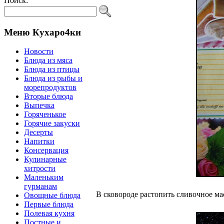
Поиск:
Меню Кухаро4ки
Новости
Блюда из мяса
Блюда из птицы
Блюда из рыбы и
морепродуктов
Вторые блюда
Выпечка
Горяченькое
Горячие закуски
Десерты
Напитки
Консервация
Кулинарные
хитрости
Маленьким
гурманам
В сковороде растопить сливочное ма
Овощные блюда
Первые блюда
Полевая кухня
Постные и