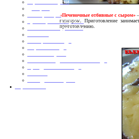
Горячие закуски
Десерты
Консервация
«Печеночные отбивные с сыром»
—
гарниром. Приготовление занимае
Кулинарные хитрости
приготовлению.
Маленьким гурманам
Напитки
Овощные блюда
Первые блюда
Полевая кухня
Постные и диетические блюда
Праздничные блюда
Салаты
Холодные закуски
Карта сайта