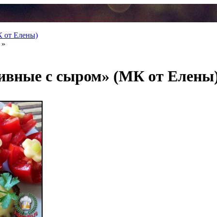
К от Елены)
»
ивные с сыром» (МК от Елены