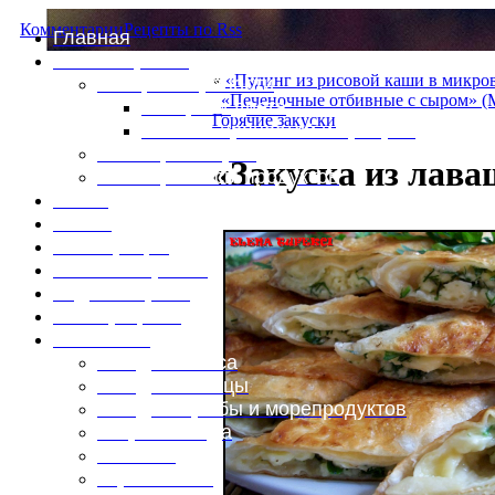
Комментарии
Рецепты по Rss
Главная
Это интересно
«
«Пудинг из рисовой каши в микро
Специи и пряности
«Печеночные отбивные с сыром» (
Специи и диета
Горячие закуски
Каталог пряностей и приправ
Таблица калорий
«Закуска из лава
Таблица массы продуктов
Войти
Выйти
Регистрация
Забыли пароль?
Задать пароль
Ваш профиль
Фотоменю
Блюда из мяса
Блюда из птицы
Блюда из рыбы и морепродуктов
Вторые блюда
Выпечка
Горяченькое