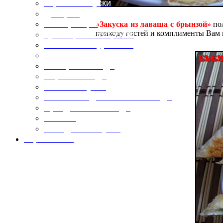
Горячие закуски
Десерты
Консервация
«Закуска из лаваша с брынзой»
пол
приходу гостей и комплименты Вам
Кулинарные хитрости
Маленьким гурманам
Напитки
Овощные блюда
Первые блюда
Полевая кухня
Постные и диетические блюда
Праздничные блюда
Салаты
Холодные закуски
Карта сайта