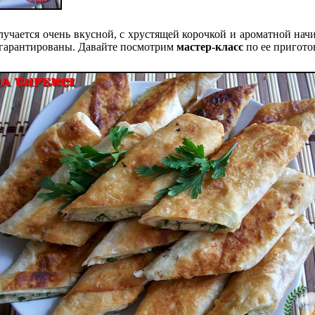
учается очень вкусной, с хрустящей корочкой и ароматной нач
 гарантированы. Давайте посмотрим
мастер-класс
по ее пригото