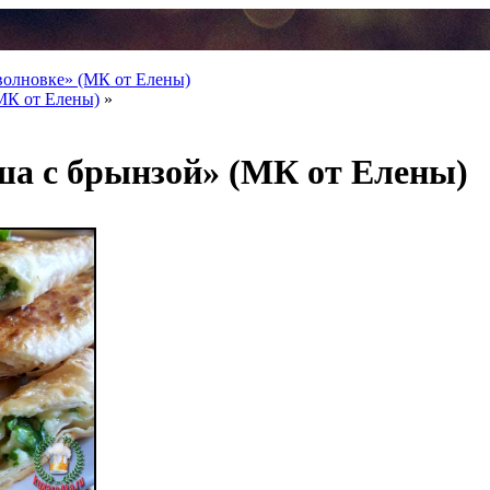
волновке» (МК от Елены)
МК от Елены)
»
ша с брынзой» (МК от Елены)