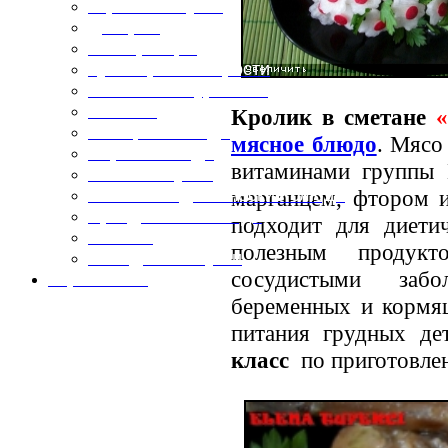
Горячие закуски
Десерты
Консервация
Кулинарные хитрости
Маленьким гурманам
Напитки
Кролик в сметане
Овощные блюда
мясное блюдо
. Мясо
Первые блюда
витаминами группы 
Полевая кухня
марганцем, фтором 
Постные и диетические блюда
Праздничные блюда
подходит для диетич
Салаты
полезным продукт
Холодные закуски
сосудистыми забо
Карта сайта
беременных и кормя
питания грудных де
класс
по приготовлен