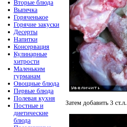
Вторые блюда
Выпечка
Горяченькое
Горячие закуски
Десерты
Напитки
Консервация
Кулинарные
хитрости
Маленьким
гурманам
Овощные блюда
Первые блюда
Полевая кухня
Затем добавить 3 ст.л
Постные и
диетические
блюда