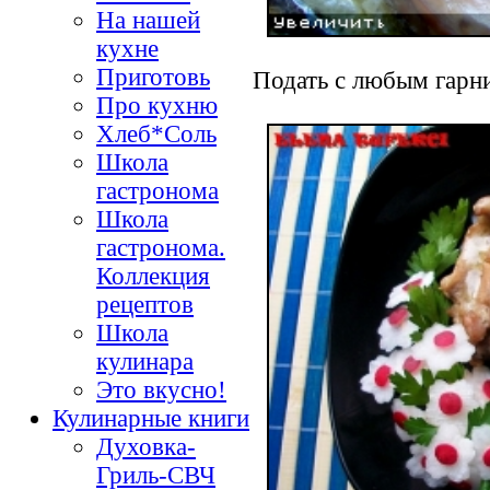
На нашей
кухне
Приготовь
Подать с любым гарн
Про кухню
Хлеб*Соль
Школа
гастронома
Школа
гастронома.
Коллекция
рецептов
Школа
кулинара
Это вкусно!
Кулинарные книги
Духовка-
Гриль-СВЧ