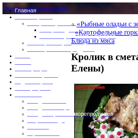
Комментарии
Рецепты по Rss
Главная
Это интересно
«
«Рыбные оладьи с з
Специи и пряности
Специи и диета
«Картофельные горк
Каталог пряностей и приправ
Блюда из мяса
Таблица калорий
Таблица массы продуктов
Кролик в смет
Войти
Выйти
Елены)
Регистрация
Забыли пароль?
Задать пароль
Ваш профиль
Фотоменю
Блюда из мяса
Блюда из птицы
Блюда из рыбы и морепродуктов
Вторые блюда
Выпечка
Горяченькое