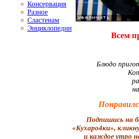
Консервация
Разное
Сластенам
Энциклопедии
Всем п
Блюдо приго
Коп
ра
н
Понравилс
Подпишись на б
«Кухаро4ки», кликн
и каждое утро н