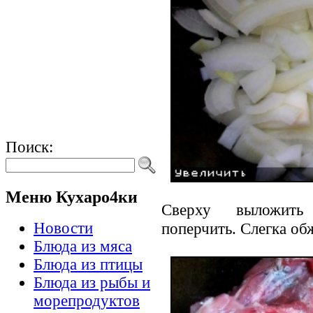
Поиск:
Меню Кухаро4ки
Сверху выложит
поперчить. Слегка об
Новости
Блюда из мяса
Блюда из птицы
Блюда из рыбы и
морепродуктов