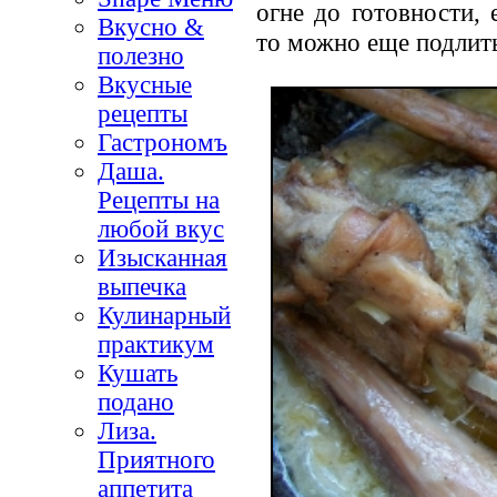
огне до готовности, 
Вкусно &
то можно еще подлит
полезно
Вкусные
рецепты
Гастрономъ
Даша.
Рецепты на
любой вкус
Изысканная
выпечка
Кулинарный
практикум
Кушать
подано
Лиза.
Приятного
аппетита