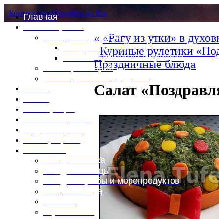
Комментарии
Рецепты по Rss
Главная
Это интересно
«
«Рагу из утки» в духо
Специи и пряности
Специи и диета
Куриные рулетики «По
Каталог пряностей и приправ
Праздничные блюда
Таблица калорий
Таблица массы продуктов
Салат «Поздравл
Войти
Выйти
Регистрация
Забыли пароль?
Задать пароль
Ваш профиль
Фотоменю
Блюда из мяса
Блюда из птицы
Блюда из рыбы и морепродуктов
Вторые блюда
Выпечка
Горяченькое