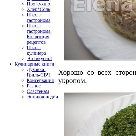
Про кухню
Хлеб*Соль
Школа
гастронома
Школа
гастронома.
Коллекция
рецептов
Школа
кулинара
Это вкусно!
Кулинарные книги
Духовка-
Хорошо со всех сторо
Гриль-СВЧ
укропом.
Консервация
Разное
Сластенам
Энциклопедии