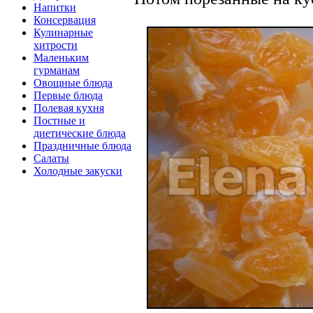
Напитки
Консервация
Кулинарные
хитрости
Маленьким
гурманам
Овощные блюда
Первые блюда
Полевая кухня
Постные и
диетические блюда
Праздничные блюда
Салаты
Холодные закуски