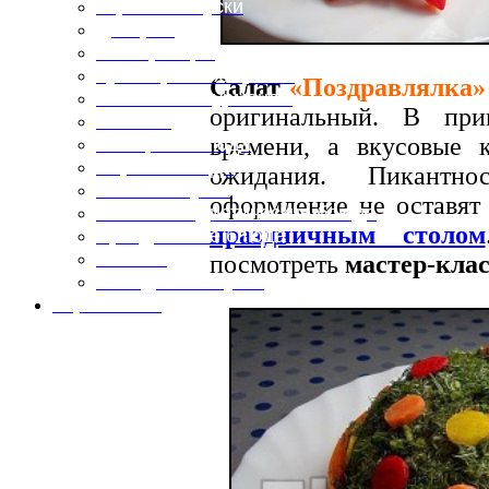
Горячие закуски
Десерты
Консервация
Кулинарные хитрости
Салат
«Поздравлялка»
Маленьким гурманам
оригинальный. В при
Напитки
времени, а вкусовые 
Овощные блюда
Первые блюда
ожидания. Пикантн
Полевая кухня
оформление не оставят
Постные и диетические блюда
праздничным столом
Праздничные блюда
Салаты
посмотреть
мастер-клас
Холодные закуски
Карта сайта