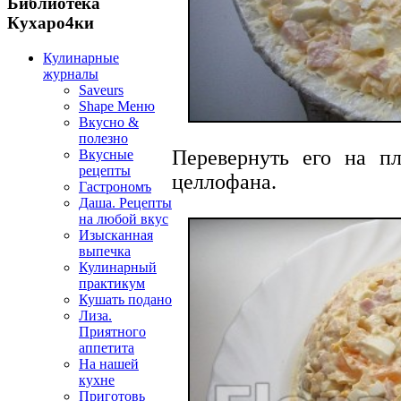
Библиотека
Кухаро4ки
Кулинарные
журналы
Saveurs
Shape Меню
Вкусно &
полезно
Перевернуть его на п
Вкусные
рецепты
целлофана.
Гастрономъ
Даша. Рецепты
на любой вкус
Изысканная
выпечка
Кулинарный
практикум
Кушать подано
Лиза.
Приятного
аппетита
На нашей
кухне
Приготовь