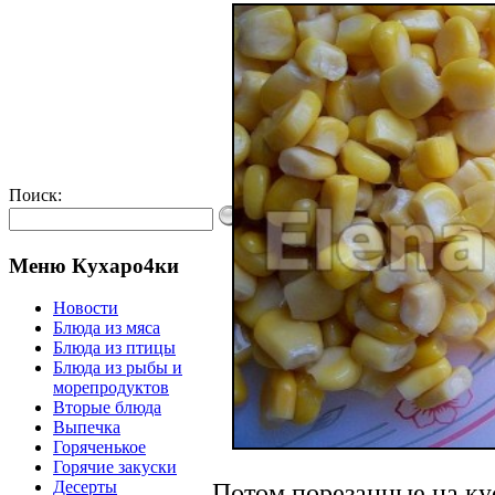
Поиск:
Меню Кухаро4ки
Новости
Блюда из мяса
Блюда из птицы
Блюда из рыбы и
морепродуктов
Вторые блюда
Выпечка
Горяченькое
Горячие закуски
Десерты
Потом порезанные на ку