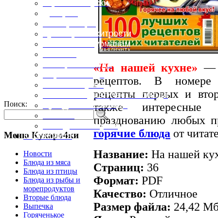
Горячие закуски
Десерты
Консервация
Кулинарные хитрости
Маленьким гурманам
Напитки
Овощные блюда
«На нашей кухне»
— о
Первые блюда
рецептов. В номере 
Полевая кухня
рецепты первых и вт
Постные и диетические блюда
Поиск:
Праздничные блюда
также интересны
Салаты
празднованию любых п
Холодные закуски
горячие блюда
от читат
Меню Кухаро4ки
Карта сайта
Название:
На нашей кух
Новости
Блюда из мяса
Страниц:
36
Блюда из птицы
Формат:
PDF
Блюда из рыбы и
морепродуктов
Качество:
Отличное
Вторые блюда
Размер файла:
24,42 М
Выпечка
Горяченькое