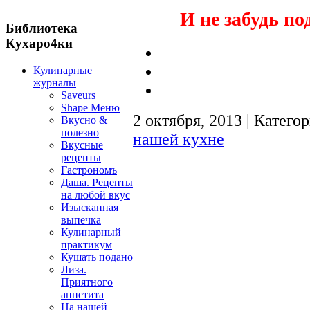
И не забудь по
Библиотека
Кухаро4ки
Кулинарные
журналы
Saveurs
Shape Меню
2 октября, 2013 | Катего
Вкусно &
полезно
нашей кухне
Вкусные
рецепты
Гастрономъ
Даша. Рецепты
на любой вкус
Изысканная
выпечка
Кулинарный
практикум
Кушать подано
Лиза.
Приятного
аппетита
На нашей