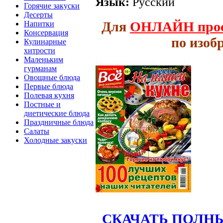
Язык:
Русский
Горячие закуски
Десерты
Для
ОНЛАЙН
про
Напитки
Консервация
по изоб
Кулинарные
хитрости
Маленьким
гурманам
Овощные блюда
Первые блюда
Полевая кухня
Постные и
диетические блюда
Праздничные блюда
Салаты
Холодные закуски
СКАЧАТЬ ПОЛН