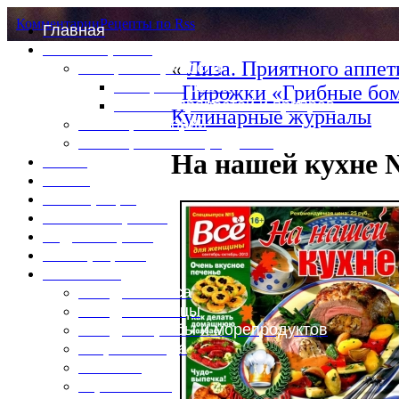
Комментарии
Рецепты по Rss
Главная
Это интересно
«
Лиза. Приятного аппет
Специи и пряности
Специи и диета
Пирожки «Грибные бом
Каталог пряностей и приправ
Кулинарные журналы
Таблица калорий
Таблица массы продуктов
На нашей кухне №
Войти
Выйти
Регистрация
Забыли пароль?
Задать пароль
Ваш профиль
Фотоменю
Блюда из мяса
Блюда из птицы
Блюда из рыбы и морепродуктов
Вторые блюда
Выпечка
Горяченькое