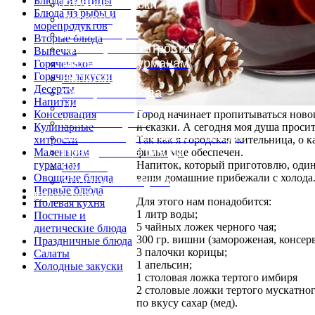
Блюда из птицы
Горячие закуски
Блюда из рыбы и
Десерты
морепродуктов
Консервация
Вторые блюда
Кулинарные хитрости
Выпечка
Маленьким гурманам
Горяченькое
Горячие закуски
Напитки
Десерты
Овощные блюда
Напитки
Первые блюда
Город начинает пропитываться новог
Консервация
Полевая кухня
и сказки. А сегодня моя душа просит
Кулинарные
Постные и диетические блюда
Так как я городская жительница, о 
хитрости
Праздничные блюда
фильм мне обеспечен.
Маленьким
Напиток, который приготовлю, один
гурманам
Салаты
ваши домашние прибежали с холода.
Овощные блюда
Холодные закуски
Первые блюда
Карта сайта
Для этого нам понадобится:
Полевая кухня
1 литр воды;
Постные и
5 чайных ложек черного чая;
диетические блюда
300 гр. вишни (замороженая, консер
Праздничные блюда
3 палочки корицы;
Салаты
1 апельсин;
Холодные закуски
1 столовая ложка тертого имбиря
2 столовые ложки тертого мускатног
по вкусу сахар (мед).