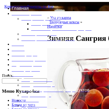
Комментарии
Рецепты по Rss
Главная
Это интересно
«
Уха из карпа
Специи и пряности
Творожные кексы
»
Специи и диета
Напитки
Каталог пряностей и приправ
Таблица калорий
Зимняя Сангрия 
Таблица массы продуктов
Войти
Выйти
Регистрация
Забыли пароль?
Задать пароль
Ваш профиль
Фотоменю
Поиск:
Блюда из мяса
Блюда из птицы
Блюда из рыбы и морепродуктов
Меню Кухаро4ки
Вторые блюда
Выпечка
Новости
Блюда из мяса
Горяченькое