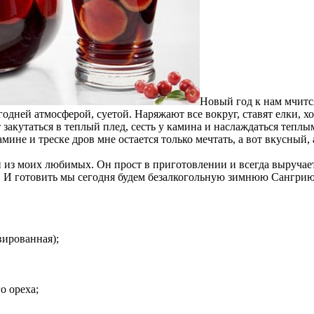
Новый год к нам мчитс
одней атмосферой, суетой. Наряжают все вокруг, ставят елки, х
 закутаться в теплый плед, сесть у камина и наслаждаться теплы
камине и треске дров мне остается только мечтать, а вот вкусны
 из моих любимых. Он прост в приготовлении и всегда выручает
 И готовить мы сегодня будем безалкогольную зимнюю Сангрию
вированная);
о ореха;