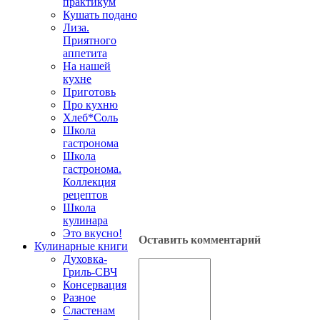
практикум
Кушать подано
Лиза.
Приятного
аппетита
На нашей
кухне
Приготовь
Про кухню
Хлеб*Соль
Школа
гастронома
Школа
гастронома.
Коллекция
рецептов
Школа
кулинара
Это вкусно!
Оставить комментарий
Кулинарные книги
Духовка-
Гриль-СВЧ
Консервация
Разное
Сластенам