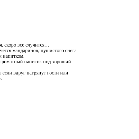
я, скоро все случится…
очется мандаринов
, пушистого снега
м напитком.
й, ароматный напиток под хороший
 если вдруг нагрянут гости или
.