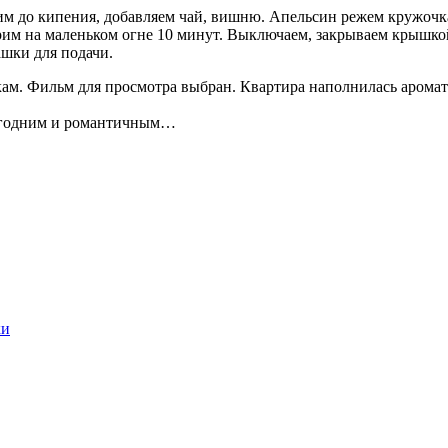
м до кипения, добавляем чай, вишню. Апельсин режем кружочк
рим на маленьком огне 10 минут. Выключаем, закрываем крышкой
ашки для подачи.
шкам. Фильм для просмотра выбран. Квартира наполнилась арома
вогодним и романтичным…
ки