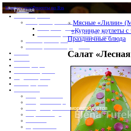
Комментарии
Рецепты по Rss
Главная
Это интересно
«
Мясные «Лилии» (М
Специи и пряности
Специи и диета
«Куриные котлеты с
Каталог пряностей и приправ
Праздничные блюда
Таблица калорий
Таблица массы продуктов
Салат «Лесная
Войти
Выйти
Регистрация
Забыли пароль?
Задать пароль
Ваш профиль
Фотоменю
Блюда из мяса
Блюда из птицы
Блюда из рыбы и морепродуктов
Вторые блюда
Выпечка
Горяченькое