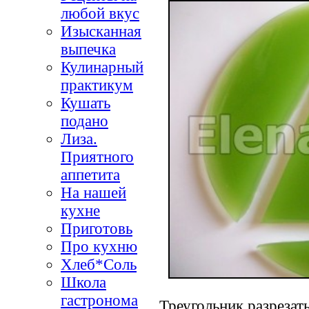
любой вкус
Изысканная
выпечка
Кулинарный
практикум
Кушать
подано
Лиза.
Приятного
аппетита
На нашей
кухне
Приготовь
Про кухню
Хлеб*Соль
Школа
гастронома
Треугольник разрезать