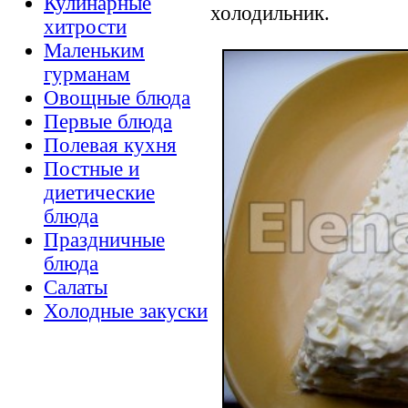
Кулинарные
холодильник.
хитрости
Маленьким
гурманам
Овощные блюда
Первые блюда
Полевая кухня
Постные и
диетические
блюда
Праздничные
блюда
Салаты
Холодные закуски