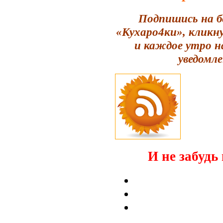
Подпишись на б
«Кухаро4ки», кликн
и каждое утро н
уведомле
И не забудь 