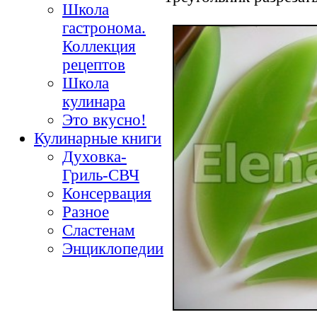
Школа
гастронома.
Коллекция
рецептов
Школа
кулинара
Это вкусно!
Кулинарные книги
Духовка-
Гриль-СВЧ
Консервация
Разное
Сластенам
Энциклопедии