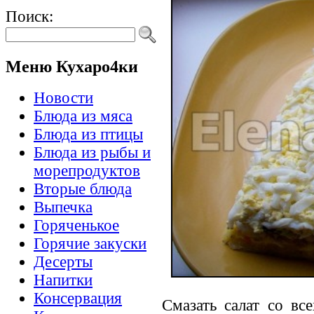
Поиск:
Меню Кухаро4ки
Новости
Блюда из мяса
Блюда из птицы
Блюда из рыбы и
морепродуктов
Вторые блюда
Выпечка
Горяченькое
Горячие закуски
Десерты
Напитки
Консервация
Смазать салат со вс