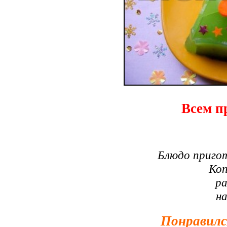
Всем п
Блюдо приго
Коп
ра
н
Понравилс