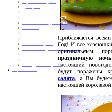
Горячие закуски
Десерты
Консервация
Кулинарные хитрости
Маленьким гурманам
Напитки
Овощные блюда
Приближается всем
Первые блюда
Год
! И все хозяюшк
Полевая кухня
Постные и диетические блюда
оригинальным по
Праздничные блюда
праздничную ночь
Салаты
настоящий нового
Холодные закуски
Карта сайта
будут поражены кр
салата
, а Вы будет
настоящей королево