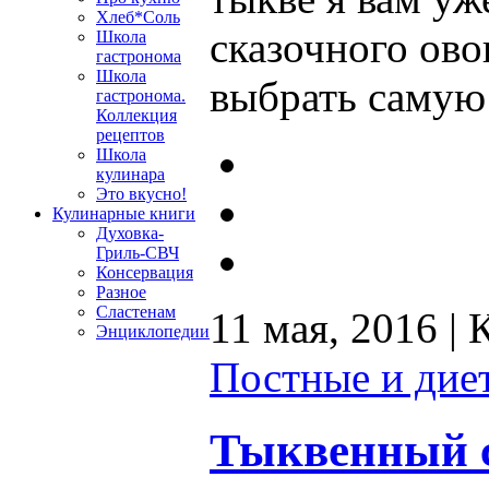
Хлеб*Соль
сказочного ово
Школа
гастронома
Школа
выбрать самую
гастронома.
Коллекция
рецептов
Школа
кулинара
Это вкусно!
Кулинарные книги
Духовка-
Гриль-СВЧ
Консервация
Разное
Сластенам
11 мая, 2016 |
Энциклопедии
Постные и дие
Тыквенный 