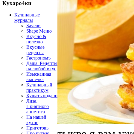
Кухаро4ки
Кулинарные
журналы
Saveurs
Shape Меню
Вкусно &
полезно
Вкусные
рецепты
Гастрономъ
Даша. Рецепты
на любой вкус
Изысканная
выпечка
Кулинарный
практикум
Кушать подано
Лиза.
Приятного
аппетита
На нашей
кухне
Приготовь
тыкве я вам уж
Про кухню