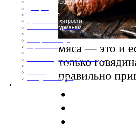
Горячие закуски
Десерты
Консервация
Кулинарные хитрости
Маленьким гурманам
Напитки
Овощные блюда
мяса — это и е
Первые блюда
Полевая кухня
только говядин
Постные и диетические блюда
Праздничные блюда
правильно при
Салаты
Холодные закуски
Карта сайта