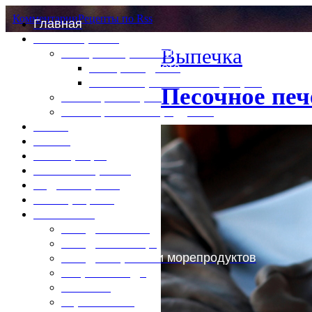
Комментарии
Рецепты по Rss
Главная
Это интересно
Выпечка
Специи и пряности
Специи и диета
Каталог пряностей и приправ
Песочное печ
Таблица калорий
Таблица массы продуктов
Войти
Выйти
Регистрация
Забыли пароль?
Задать пароль
Ваш профиль
Фотоменю
Блюда из мяса
Блюда из птицы
Блюда из рыбы и морепродуктов
Вторые блюда
Выпечка
Горяченькое