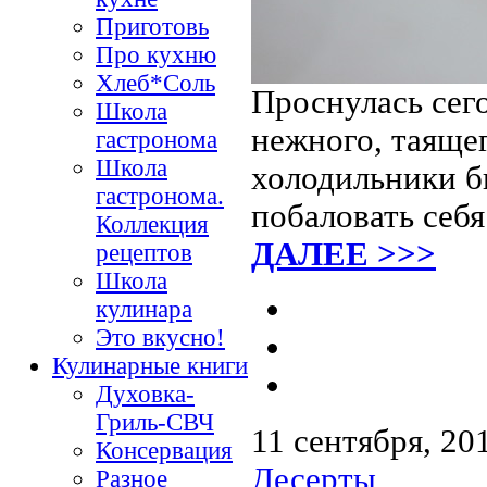
Приготовь
Про кухню
Хлеб*Соль
Проснулась сего
Школа
нежного, таящег
гастронома
Школа
холодильники б
гастронома.
побаловать себя
Коллекция
ДАЛЕЕ >>>
рецептов
Школа
кулинара
Это вкусно!
Кулинарные книги
Духовка-
Гриль-СВЧ
11 сентября, 20
Консервация
Десерты
Разное