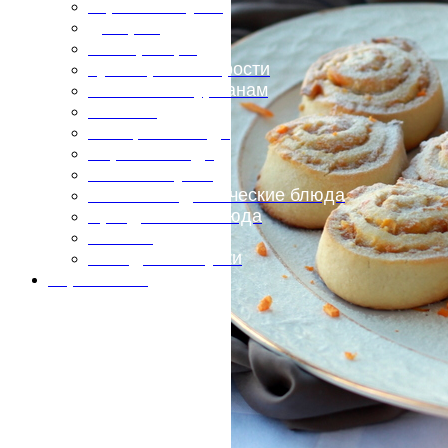
Горячие закуски
Десерты
Консервация
Кулинарные хитрости
Маленьким гурманам
Напитки
Овощные блюда
Первые блюда
Полевая кухня
Постные и диетические блюда
Праздничные блюда
Салаты
Холодные закуски
Карта сайта