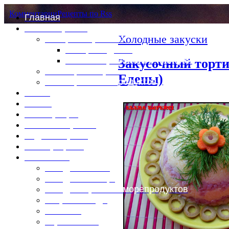
Комментарии
Рецепты по Rss
Главная
Это интересно
Холодные закуски
Специи и пряности
Специи и диета
Каталог пряностей и приправ
Закусочный торт
Таблица калорий
Елены)
Таблица массы продуктов
Войти
Выйти
Регистрация
Забыли пароль?
Задать пароль
Ваш профиль
Фотоменю
Блюда из мяса
Блюда из птицы
Блюда из рыбы и морепродуктов
Вторые блюда
Выпечка
Горяченькое