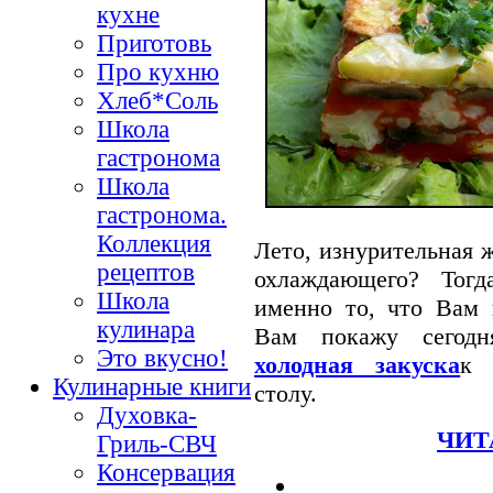
кухне
Приготовь
Про кухню
Хлеб*Соль
Школа
гастронома
Школа
гастронома.
Коллекция
Лето, изнурительная ж
рецептов
охлаждающего? Тог
Школа
именно то, что Вам 
кулинара
Вам покажу сего
Это вкусно!
холодная закуска
к 
Кулинарные книги
столу.
Духовка-
ЧИТ
Гриль-СВЧ
Консервация