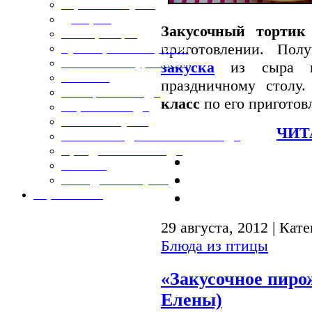
Горячие закуски
Десерты
Закусочный торти
Консервация
приготовлении. Пол
Кулинарные хитрости
Маленьким гурманам
закуска
из сыра и 
Напитки
праздничному столу
Овощные блюда
класс
по его приготов
Первые блюда
Полевая кухня
ЧИТ
Постные и диетические блюда
Праздничные блюда
Салаты
Холодные закуски
Карта сайта
29 августа, 2012 | Кат
Блюда из птицы
«Закусочное пиро
Елены)