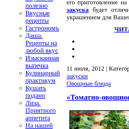
его приготовление н
полезно
закуска
будет отличн
Вкусные
украшением для Ваше
рецепты
Гастрономъ
ЧИТ
Даша.
Рецепты на
любой вкус
Изысканная
выпечка
11 июля, 2012 | Катего
Кулинарный
закуски
практикум
Овощные блюда
Кушать
подано
«Томатно-овощное
Лиза.
Приятного
аппетита
На нашей