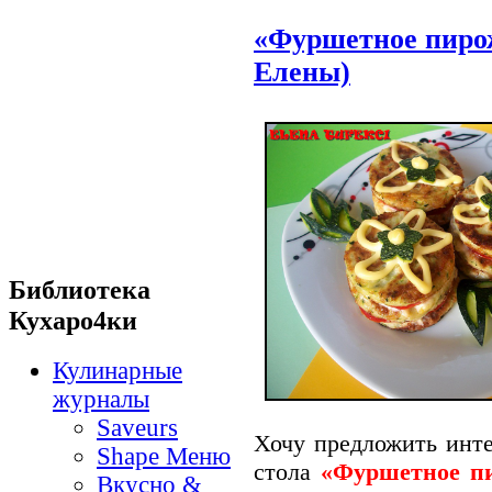
«Фуршетное пирож
Елены)
Библиотека
Кухаро4ки
Кулинарные
журналы
Saveurs
Хочу предложить инте
Shape Меню
стола
«Фуршетное п
Вкусно &