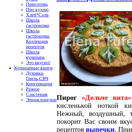
Приготовь
Про кухню
Хлеб*Соль
Школа
гастронома
Школа
гастронома.
Коллекция
рецептов
Школа
кулинара
Это вкусно!
Кулинарные книги
Духовка-
Гриль-СВЧ
Консервация
Разное
Сластенам
Пирог
«Дольче вита»
Энциклопедии
кисленькой ноткой 
Нежный, воздушный,
покорит Вас своим вку
рецептов
выпечки
. Пр