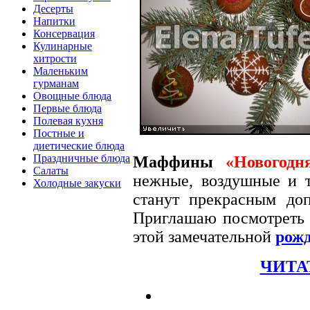
Десерты
Напитки
Консервация
Кулинарные
хитрости
Маленьким
гурманам
Овощные блюда
Первые блюда
Полевая кухня
Постные и
диетические блюда
Праздничные блюда
Маффины
«Новогодн
Салаты
нежные, воздушные и 
Холодные закуски
станут прекрасным д
Приглашаю посмотрет
этой замечательной
рож
ЧИТА