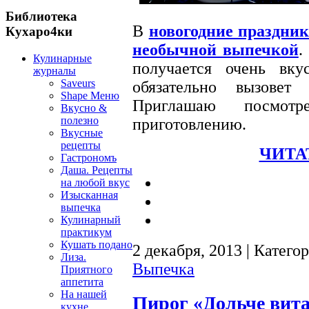
Библиотека
В
новогодние праздни
Кухаро4ки
необычной выпечкой
.
Кулинарные
получается очень вку
журналы
Saveurs
обязательно вызовет
Shape Меню
Приглашаю посмо
Вкусно &
полезно
приготовлению.
Вкусные
рецепты
ЧИТА
Гастрономъ
Даша. Рецепты
на любой вкус
Изысканная
выпечка
Кулинарный
практикум
Кушать подано
2 декабря, 2013 | Катего
Лиза.
Выпечка
Приятного
аппетита
На нашей
Пирог «Дольче вит
кухне