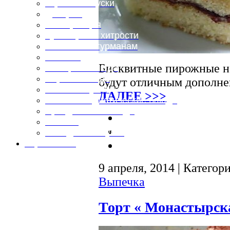
Горячие закуски
Десерты
Консервация
Кулинарные хитрости
Маленьким гурманам
Напитки
Бисквитные пирожные н
Овощные блюда
Первые блюда
будут отличным дополн
Полевая кухня
ДАЛЕЕ >>>
Постные и диетические блюда
Праздничные блюда
Салаты
Холодные закуски
Карта сайта
9 апреля, 2014 | Категор
Выпечка
Торт « Монастырск