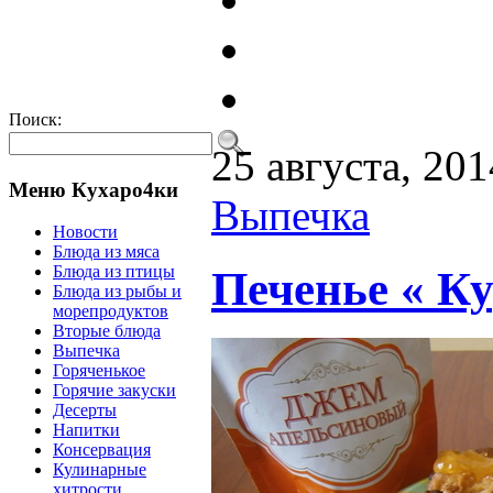
Поиск:
25 августа, 201
Меню Кухаро4ки
Выпечка
Новости
Блюда из мяса
Блюда из птицы
Печенье « К
Блюда из рыбы и
морепродуктов
Вторые блюда
Выпечка
Горяченькое
Горячие закуски
Десерты
Напитки
Консервация
Кулинарные
хитрости