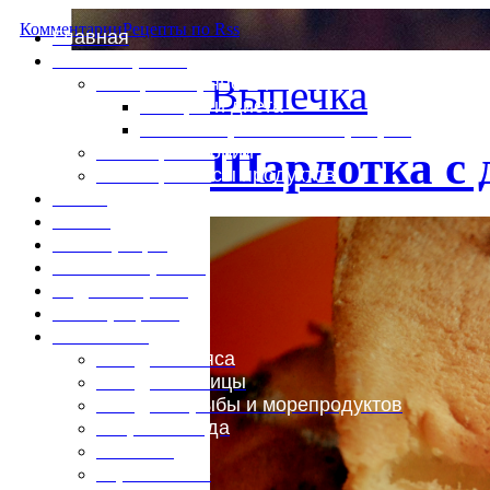
Комментарии
Рецепты по Rss
Главная
Это интересно
Выпечка
Специи и пряности
Специи и диета
Каталог пряностей и приправ
Таблица калорий
Шарлотка с 
Таблица массы продуктов
Войти
Выйти
Регистрация
Забыли пароль?
Задать пароль
Ваш профиль
Фотоменю
Блюда из мяса
Блюда из птицы
Блюда из рыбы и морепродуктов
Вторые блюда
Выпечка
Горяченькое