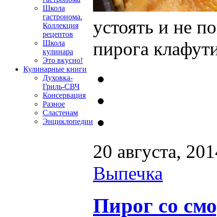
Школа
гастронома.
устоять и не п
Коллекция
рецептов
пирога клафут
Школа
кулинара
Это вкусно!
Кулинарные книги
Духовка-
Гриль-СВЧ
Консервация
Разное
Сластенам
Энциклопедии
20 августа, 201
Выпечка
Пирог со см