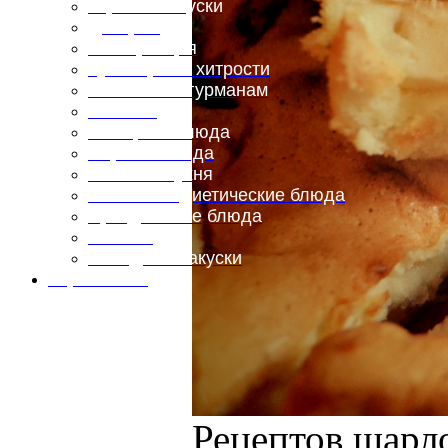
Горячие закуски
Десерты
Консервация
Кулинарные хитрости
Маленьким гурманам
Напитки
Овощные блюда
Первые блюда
Полевая кухня
Постные и диетические блюда
Праздничные блюда
Салаты
Холодные закуски
Карта сайта
Рецептов шарло