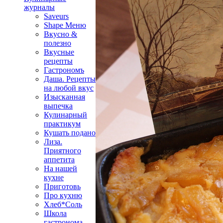
журналы
Saveurs
Shape Меню
Вкусно &
полезно
Вкусные
рецепты
Гастрономъ
Даша. Рецепты
на любой вкус
Изысканная
выпечка
Кулинарный
практикум
Кушать подано
Лиза.
Приятного
аппетита
На нашей
кухне
Приготовь
Про кухню
Хлеб*Соль
Школа
гастронома