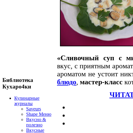
«Сливочный суп с м
вкус, с приятным арома
ароматом не устоит ник
Библиотека
блюдо
,
мастер-класс
кот
Кухаро4ки
ЧИТАТ
Кулинарные
журналы
Saveurs
Shape Меню
Вкусно &
полезно
Вкусные