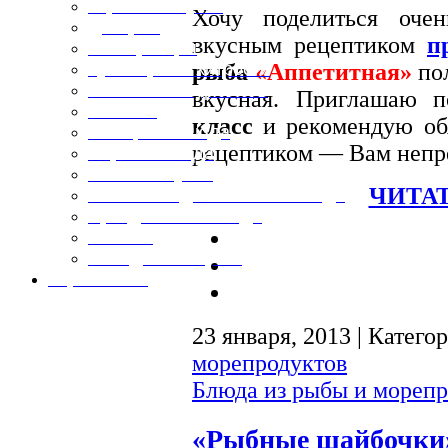
Горячие закуски
Хочу поделиться оче
Десерты
вкусным рецептиком
п
Консервация
рыба
«Аппетитная»
пол
Кулинарные хитрости
Маленьким гурманам
вкусная. Приглашаю 
Напитки
класс
и рекомендую обя
Овощные блюда
рецептиком — Вам непр
Первые блюда
Полевая кухня
ЧИТАТ
Постные и диетические блюда
Праздничные блюда
Салаты
Холодные закуски
Карта сайта
23 января, 2013 | Катего
морепродуктов
Блюда из рыбы и морепр
«Рыбные шайбочки»