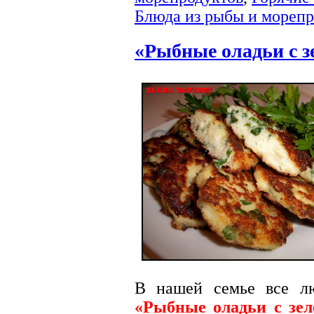
Блюда из рыбы и морепр
«Рыбные оладьи с з
В нашей семье все л
«Рыбные оладьи с зе