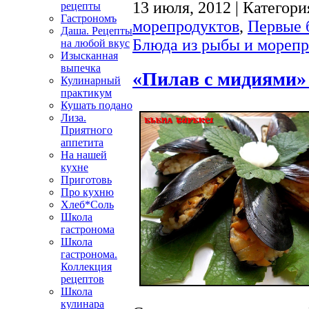
13 июля, 2012 | Категори
рецепты
Гастрономъ
морепродуктов
,
Первые 
Даша. Рецепты
Блюда из рыбы и морепр
на любой вкус
Изысканная
выпечка
«Пилав с мидиями»
Кулинарный
практикум
Кушать подано
Лиза.
Приятного
аппетита
На нашей
кухне
Приготовь
Про кухню
Хлеб*Соль
Школа
гастронома
Школа
гастронома.
Коллекция
рецептов
Школа
кулинара