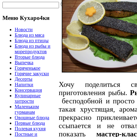
Меню Кухаро4ки
Новости
Блюда из мяса
Блюда из птицы
Блюда из рыбы и
морепродуктов
Вторые блюда
Выпечка
Горяченькое
Горячие закуски
Десерты
Хочу поделиться с
Напитки
Консервация
приготовления рыбы.
Р
Кулинарные
бесподобной и просто 
хитрости
Маленьким
такая хрустящая, аром
гурманам
прекрасно приклеивае
Овощные блюда
Первые блюда
ссыпается и не отва
Полевая кухня
показать
мастер-клас
Постные и