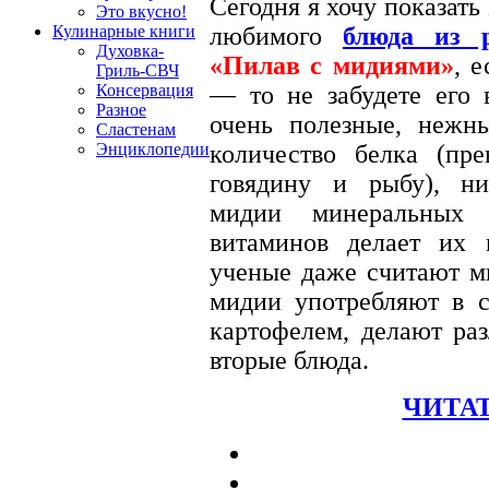
Сегодня я хочу показат
Это вкусно!
Кулинарные книги
любимого
блюда из 
Духовка-
«Пилав с мидиями»
, 
Гриль-СВЧ
Консервация
— то не забудете его
Разное
очень полезные, нежн
Сластенам
Энциклопедии
количество белка (пре
говядину и рыбу), ни
мидии минеральных 
витаминов делает их 
ученые даже считают м
мидии употребляют в с
картофелем, делают р
вторые блюда.
ЧИТАТ