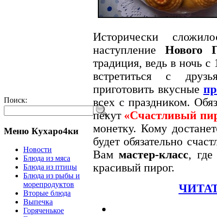
Исторически сложил
наступление
Нового Г
традиция, ведь в ночь с
встретиться с друзь
приготовить вкусные
пр
Поиск:
всех с праздником. Обя
пекут
«Счастливый пи
монетку. Кому достанет
Меню Кухаро4ки
будет обязательно счаст
Новости
Вам
мастер-класс
, где
Блюда из мяса
красивый пирог.
Блюда из птицы
Блюда из рыбы и
морепродуктов
ЧИТАТ
Вторые блюда
Выпечка
Горяченькое