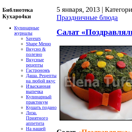
5 января, 2013 | Категор
Библиотека
Кухаро4ки
Праздничные блюда
Кулинарные
Салат «Поздравлял
журналы
Saveurs
Shape Меню
Вкусно &
полезно
Вкусные
рецепты
Гастрономъ
Даша. Рецепты
на любой вкус
Изысканная
выпечка
Кулинарный
практикум
Кушать подано
Лиза.
Приятного
аппетита
На нашей
Салат
«Поздравлялка»