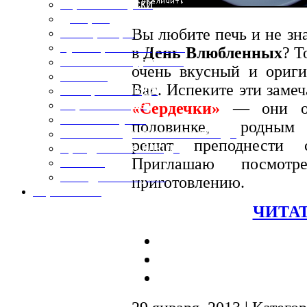
Горячие закуски
Десерты
Вы любите печь и не зн
Консервация
Кулинарные хитрости
в
День Влюбленных
? Т
Маленьким гурманам
очень вкусный и ориг
Напитки
Вас. Испеките эти заме
Овощные блюда
Первые блюда
«Сердечки»
— они обя
Полевая кухня
половинке, родн
Постные и диетические блюда
решат преподнести 
Праздничные блюда
Приглашаю посмот
Салаты
Холодные закуски
приготовлению.
Карта сайта
ЧИТАТ