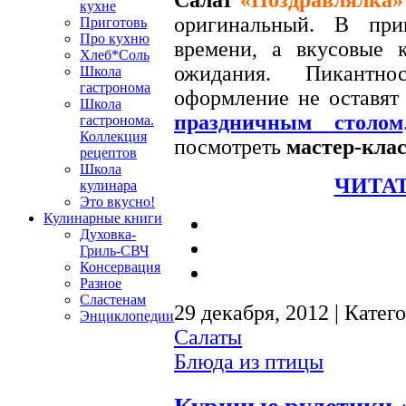
кухне
оригинальный. В при
Приготовь
Про кухню
времени, а вкусовые 
Хлеб*Соль
ожидания. Пикантн
Школа
гастронома
оформление не оставят
Школа
праздничным столом
гастронома.
Коллекция
посмотреть
мастер-клас
рецептов
Школа
ЧИТАТ
кулинара
Это вкусно!
Кулинарные книги
Духовка-
Гриль-СВЧ
Консервация
Разное
Сластенам
29 декабря, 2012 | Катег
Энциклопедии
Салаты
Блюда из птицы