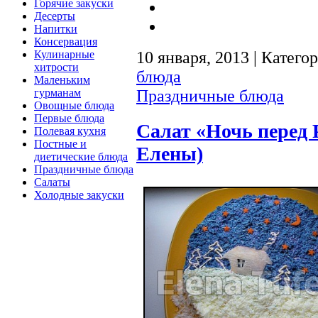
Горячие закуски
Десерты
Напитки
Консервация
10 января, 2013 | Катего
Кулинарные
хитрости
блюда
Маленьким
Праздничные блюда
гурманам
Овощные блюда
Первые блюда
Салат «Ночь перед 
Полевая кухня
Постные и
Елены)
диетические блюда
Праздничные блюда
Салаты
Холодные закуски