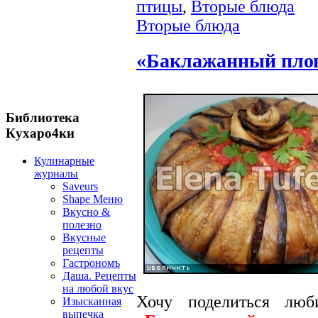
птицы
,
Вторые блюда
Вторые блюда
«Баклажанный плов
Библиотека
Кухаро4ки
Кулинарные
журналы
Saveurs
Shape Меню
Вкусно &
полезно
Вкусные
рецепты
Гастрономъ
Даша. Рецепты
на любой вкус
Хочу поделиться люб
Изысканная
выпечка