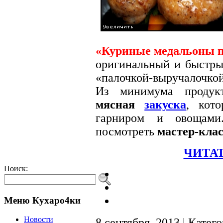
«Куриные медальоны п
оригинальный и быстр
«палочкой-выручалочкой
Из минимума продукт
мясная
закуска
, кот
гарниром и овощами
посмотреть
мастер-клас
ЧИТАТ
Поиск:
Меню Кухаро4ки
Новости
8 сентября, 2013 | Катег