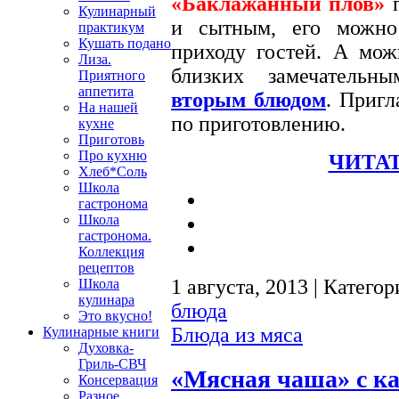
«Баклажанный плов»
п
Кулинарный
и сытным, его можно
практикум
Кушать подано
приходу гостей. А мож
Лиза.
близких замечательн
Приятного
аппетита
вторым блюдом
. Приг
На нашей
по приготовлению.
кухне
Приготовь
Про кухню
ЧИТАТ
Хлеб*Соль
Школа
гастронома
Школа
гастронома.
Коллекция
рецептов
1 августа, 2013 | Катего
Школа
кулинара
блюда
Это вкусно!
Блюда из мяса
Кулинарные книги
Духовка-
Гриль-СВЧ
«Мясная чаша» с к
Консервация
Разное