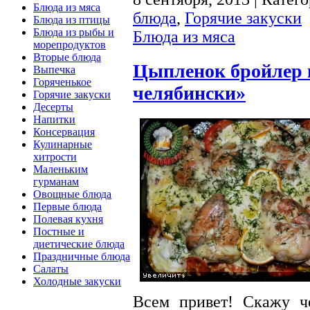
Блюда из мяса
блюда
,
Горячие закуски
Блюда из птицы
Блюда из рыбы и
Блюда из мяса
морепродуктов
Вторые блюда
Цыпленок бройлер н
Выпечка
Горяченькое
челябински»
Горячие закуски
Десерты
Напитки
Консервация
Кулинарные
хитрости
Маленьким
гурманам
Овощные блюда
Первые блюда
Полевая кухня
Постные и
диетические блюда
Праздничные блюда
Салаты
Холодные закуски
Всем привет! Скажу ч