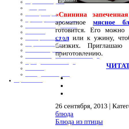
Горячие закуски
Десерты
«Свинина запеченна
Консервация
Кулинарные хитрости
ароматное
мясное б
Маленьким гурманам
готовится. Его можно 
Напитки
стол
или к ужину, что
Овощные блюда
Первые блюда
близких. Приглашаю
Полевая кухня
приготовлению.
Постные и диетические блюда
Праздничные блюда
ЧИТАТ
Салаты
Холодные закуски
Карта сайта
26 сентября, 2013 | Кате
блюда
Блюда из птицы